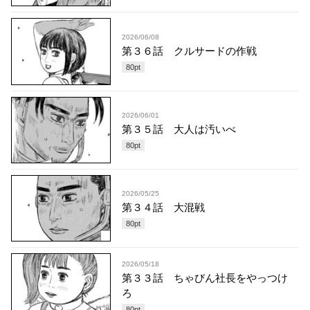
2026/06/08
第３６話 クルサードの作戦
80
pt
2026/06/01
第３５話 大人は汚いべ
80
pt
2026/05/25
第３４話 大混戦
80
pt
2026/05/18
第３３話 ちゃびん社長をやっつけ
ろ
80
pt