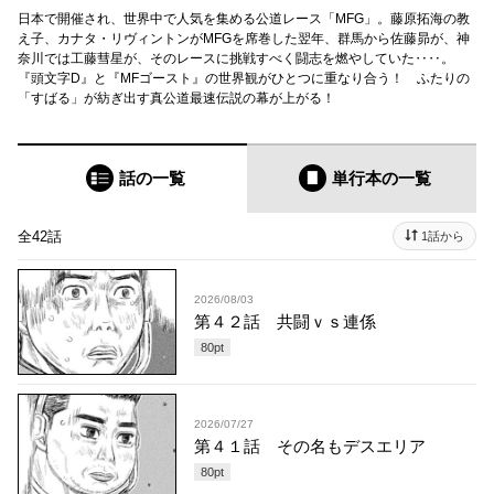
日本で開催され、世界中で人気を集める公道レース「MFG」。藤原拓海の教
え子、カナタ・リヴィントンがMFGを席巻した翌年、群馬から佐藤昴が、神
奈川では工藤彗星が、そのレースに挑戦すべく闘志を燃やしていた‥‥。
『頭文字D』と『MFゴースト』の世界観がひとつに重なり合う！ ふたりの
「すばる」が紡ぎ出す真公道最速伝説の幕が上がる！
話の一覧
単行本
の一覧
全42話
1話から
2026/08/03
第４２話 共闘ｖｓ連係
80
pt
2026/07/27
第４１話 その名もデスエリア
80
pt