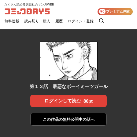
たくさん読める講談社のマンガWEB
コミックDAYS
¥0
プレミアム体験
無料連載
読み切り・新人
履歴
ログイン・登録
検
索
第１３話 最悪なボーイミーツガール
ログインして読む
80pt
この作品の
無料公開中の話へ