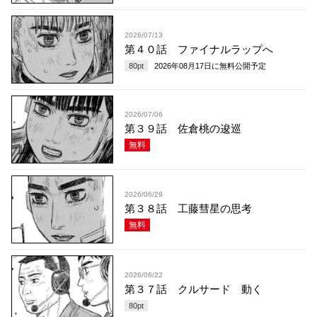
2026/07/13
第４０話 ファイナルラップへ
80
pt
2026年08月17日
に無料公開予定
2026/07/06
第３９話 佐倉桃の逡巡
無料
2026/06/29
第３８話 工藤彗星の思考
無料
2026/06/22
第３７話 クルサード 動く
80
pt