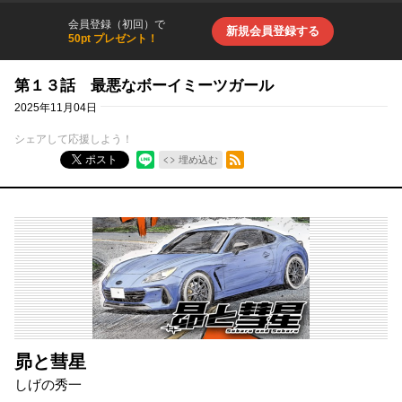
会員登録（初回）で
新規会員登録する
50pt プレゼント！
第１３話 最悪なボーイミーツガール
2025年11月04日
シェアして応援しよう！
RSSフィード
ポスト
埋め込む
昴と彗星
しげの秀一