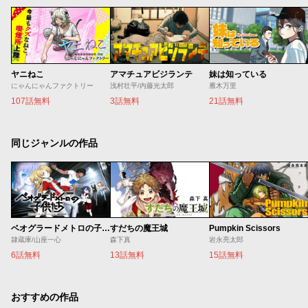
ヤニねこ
アマチュアビジランテ
妹は知っている
にゃんにゃんファクトリー
浅村壮平/内藤光太郎
雁木万里
107話無料
3話無料
21話無料
同じジャンルの作品
ベオグラードメトロの子供たち
すだちの魔王城
Pumpkin Scissors
隷蔵庫/山座一心
森下真
岩永亮太郎
6話無料
13話無料
15話無料
おすすめの作品