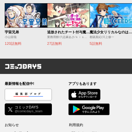
宇宙兄弟
追放されたチート付与魔術師は気ままなセカンドライフを謳歌する。 ～俺は武器だけじゃなく、あらゆるものに『強化ポイント』を付与できるし、俺の意思でいつでも効果を解除できるけど、残った人たち大丈夫？～
魔法少女リリカルなのは EXCEEDS
小山宙哉
業務用餅/六志麻あさ/ｋｉｓｕｉ
都築真紀/川上修一
120話無料
27話無料
5話無料
コミックDAYS
最新情報を配信中!
アプリもあります
編集部ブログ
コミックDAYS
@comicdays_team
お知らせ
利用規約