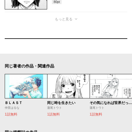
80
pt
もっと見る
同じ著者の作品・関連作品
ＢＬＡＳＴ
同じ時を生きたい
その気になれば世界だってぶっ壊せる
仲里はるな
蓮尾トウト
蓮尾トウト
1話無料
1話無料
1話無料