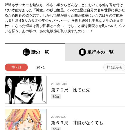
野球もサッカーも勉強も、小さい頃からどんなことにおいても他を寄せ付け
ない才能があった「神童」の秋山恒星。小6の恒星は自分の名を世界に轟かせ
るため囲碁の道を志す。しかし恒星が通った囲碁教室にいたのはその才能を
も握り潰す5人の天才少年少女だった──。挫折を経験し平凡な人生のまま高
校生になった恒星は再び囲碁と出会い、そして才能を開花させ5人へのリベン
ジを誓う。あの頃の、あの無敵感を取り戻すために──！
話の一覧
単行本
の一覧
70 - 21
20 - 1
1話から
2026/08/03
第７０局 捨てた先
80
pt
2026/07/27
第６９局 才能がなくても
80
pt