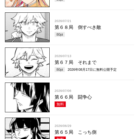
2026/07/21
第６８局 倒すべき敵
80
pt
2026/07/13
第６７局 それまで
80
pt
2026年08月17日
に無料公開予定
2026/07/06
第６６局 闘争心
無料
2026/06/29
第６５局 こっち側