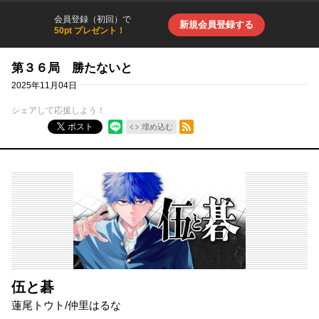
会員登録（初回）で
新規会員登録する
50pt プレゼント！
第３６局 勝たないと
2025年11月04日
シェアして応援しよう！
RSSフィード
ポスト
埋め込む
伍と碁
蓮尾トウト
/
仲里はるな