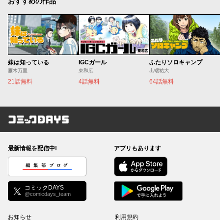
おすすめの作品
妹は知っている
IGCガール
ふたりソロキャンプ
雁木万里
東和広
出端祐大
21話無料
4話無料
64話無料
コミックDAYS
最新情報を配信中!
アプリもあります
編集部ブログ
コミックDAYS
@comicdays_team
お知らせ
利用規約