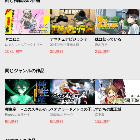
同じ掲載誌の作品
ヤニねこ
アマチュアビジランテ
妹は知っている
にゃんにゃんファクトリー
浅村壮平/内藤光太郎
雁木万里
107話無料
3話無料
21話無料
同じジャンルの作品
種生産 ～このスキルがチートだとまだ誰も気付いていない～
ベオグラードメトロの子供たち
すだちの魔王城
Reppuu/まるやす
隷蔵庫/山座一心
森下真
9話無料
6話無料
13話無料