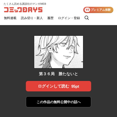
たくさん読める講談社のマンガWEB
コミックDAYS
¥0
プレミアム体験
無料連載
読み切り・新人
履歴
ログイン・登録
検
索
第３６局 勝たないと
ログインして読む
95pt
この作品の
無料公開中の話へ