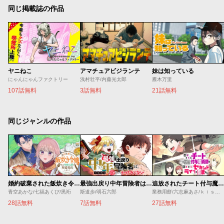
同じ掲載誌の作品
ヤニねこ
アマチュアビジランテ
妹は知っている
にゃんにゃんファクトリー
浅村壮平/内藤光太郎
雁木万里
107話無料
3話無料
21話無料
同じジャンルの作品
婚約破棄された飯炊き令嬢の私は冷酷公爵と専属契約しました～ですが胃袋を掴んだ結果、冷たかった公爵様がどんどん優しくなっています～
最強出戻り中年冒険者は、今さら命なんてかけたくない
追放されたチート付与魔術師は気ままなセカンドライフを謳歌する。 ～俺は武器だけじゃなく、あらゆるものに『強化ポイント』を付与できるし、俺の意思でいつでも効果を解除できるけど、残った人たち大丈夫？～
青空あかな/七福あくび/黒裄
斯道歩/明石六郎
業務用餅/六志麻あさ/ｋｉｓｕｉ
28話無料
7話無料
27話無料