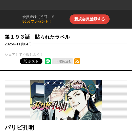
会員登録（初回）で
新規会員登録する
50pt プレゼント！
第１９３話 貼られたラベル
2025年11月04日
シェアして応援しよう！
RSSフィード
ポスト
埋め込む
パリピ孔明