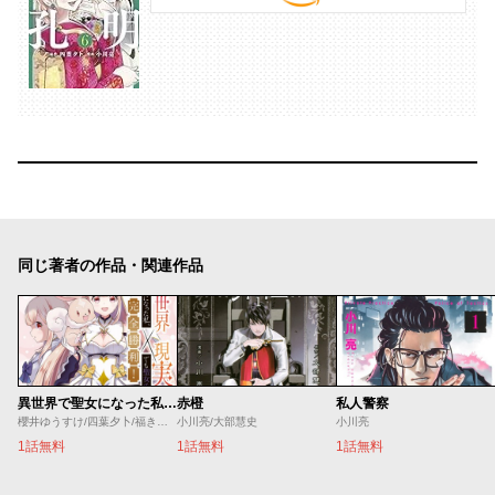
同じ著者の作品・関連作品
異世界で聖女になった私、現実世界でも聖女チートで完全勝利！
赤橙
私人警察
櫻井ゆうすけ/四葉夕卜/福きつね
小川亮/大部慧史
小川亮
1話無料
1話無料
1話無料