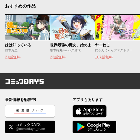
おすすめの作品
妹は知っている
世界最強の魔女、始めました ～私だけ『攻略サイト』を見れる世界で自由に生きます～
ヤニねこ
雁木万里
坂木持丸/riritto/戸賀環
にゃんにゃんファクトリー
21話無料
23話無料
107話無料
コミックDAYS
最新情報を配信中!
アプリもあります
編集部ブログ
コミックDAYS
@comicdays_team