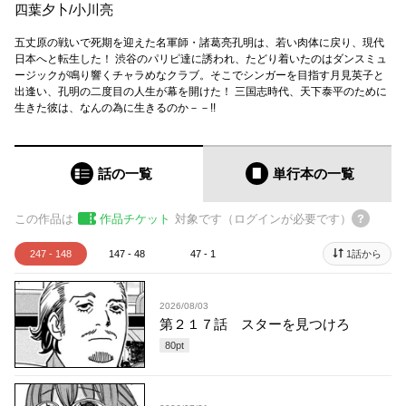
四葉夕卜
/
小川亮
五丈原の戦いで死期を迎えた名軍師・諸葛亮孔明は、若い肉体に戻り、現代
日本へと転生した！ 渋谷のパリピ達に誘われ、たどり着いたのはダンスミュ
ージックが鳴り響くチャラめなクラブ。そこでシンガーを目指す月見英子と
出逢い、孔明の二度目の人生が幕を開けた！ 三国志時代、天下泰平のために
生きた彼は、なんの為に生きるのか－－!!
話の一覧
単行本
の一覧
この作品は
作品チケット
対象です（ログインが必要です）
247 - 148
147 - 48
47 - 1
1話から
2026/08/03
第２１７話 スターを見つけろ
80
pt