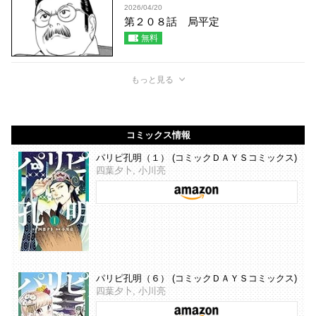
2026/04/20
第２０８話 局平定
無料
もっと見る
コミックス情報
パリピ孔明（１） (コミックＤＡＹＳコミックス)
四葉夕卜, 小川亮
パリピ孔明（６） (コミックＤＡＹＳコミックス)
四葉夕卜, 小川亮