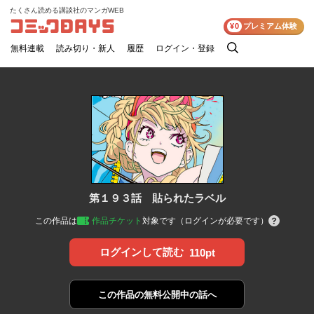
たくさん読める講談社のマンガWEB
コミックDAYS
¥0
プレミアム体験
無料連載
読み切り・新人
履歴
ログイン・登録
検
索
第１９３話 貼られたラベル
この作品は
作品チケット
対象です（ログインが必要です）
ログインして読む
110pt
この作品の
無料公開中の話へ