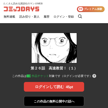
たくさん読める講談社のマンガWEB
コミックDAYS
¥0
プレミアム体験
無料連載
読み切り・新人
履歴
ログイン・登録
検
索
第２６話 高速教習！（１）
この作品は
作品チケット
対象です（ログインが必要です）
ログインして読む
45pt
この作品の
無料公開中の話へ