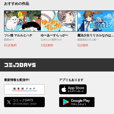
おすすめの作品
ツレ猫 マルルとハチ
ゆーあーすらっがー
魔法少女リリカルなのは EXCEEDS
園田ゆり
なめたけ/真野ろか
都築真紀/川上修一
81話無料
10話無料
5話無料
コミックDAYS
最新情報を配信中!
アプリもあります
編集部ブログ
コミックDAYS
@comicdays_team