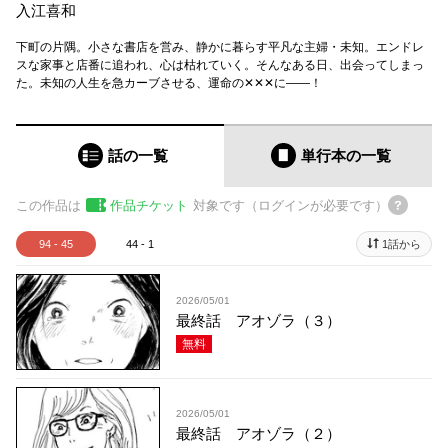
入江喜和
下町の片隅。小さな書店を営み、静かに暮らす平凡な主婦・未知。エンドレ
スな家事と店番に追われ、心は枯れていく。そんなある日、出会ってしまっ
た。未知の人生を急カーブさせる、運命の✕✕✕に――！
話の一覧
単行本
の一覧
この作品は
作品チケット
対象です（ログインが必要です）
94 - 45
44 - 1
1話から
2026/05/01
最終話 アオゾラ（３）
無料
2026/05/01
最終話 アオゾラ（２）