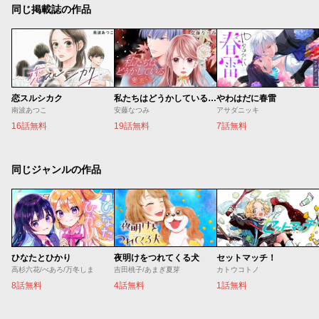
同じ掲載誌の作品
恋スルシカク
私たちはどうかしている 妻恋い
やわはだに春雷
南波あつこ
安藤なつみ
アサダニッキ
16話無料
19話無料
7話無料
同じジャンルの作品
ひなたとひかり
夜明けをつれてくる犬
セットマッチ！
高杉六花/べあろ/万冬しま
吉田桃子/あまぎ夏芽
カトウコトノ
8話無料
4話無料
1話無料