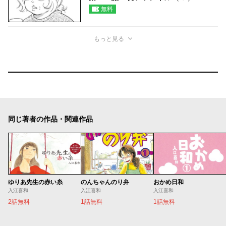
無料
もっと見る
同じ著者の作品・関連作品
ゆりあ先生の赤い糸
のんちゃんのり弁
おかめ日和
入江喜和
入江喜和
入江喜和
2話無料
1話無料
1話無料