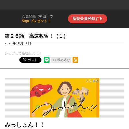
会員登録（初回）で
新規会員登録する
50pt プレゼント！
第２６話 高速教習！（１）
2025年10月31日
シェアして応援しよう！
RSSフィード
ポスト
埋め込む
みっしょん！！