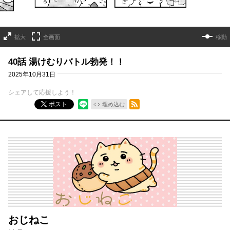
拡大
全画面
移動
40話 湯けむりバトル勃発！！
2025年10月31日
シェアして応援しよう！
RSSフィード
ポスト
埋め込む
おじねこ