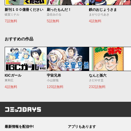
新刊１００億冊ください
刷ったもんだ！
鉄のおじょうさま
破賀ミチル
染谷みのる
まがりひろあき
7話無料
5話無料
4話無料
おすすめの作品
IGCガール
宇宙兄弟
なんと孫六
東和広
小山宙哉
さだやす圭
4話無料
120話無料
232話無料
コミックDAYS
最新情報を配信中!
アプリもあります