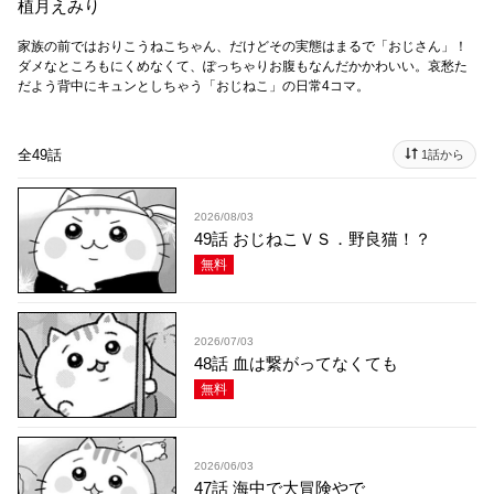
植月えみり
家族の前ではおりこうねこちゃん、だけどその実態はまるで「おじさん」！
ダメなところもにくめなくて、ぽっちゃりお腹もなんだかかわいい。哀愁た
だよう背中にキュンとしちゃう「おじねこ」の日常4コマ。
全49話
1話から
2026/08/03
49話 おじねこＶＳ．野良猫！？
無料
2026/07/03
48話 血は繋がってなくても
無料
2026/06/03
47話 海中で大冒険やで