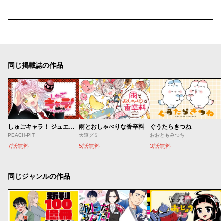
同じ掲載誌の作品
しゅごキャラ！ ジュエルジョーカー
雨とおしゃべりな香辛料
ぐうたらきつね
PEACH-PIT
天道グミ
おおともみつち
7話無料
5話無料
3話無料
同じジャンルの作品