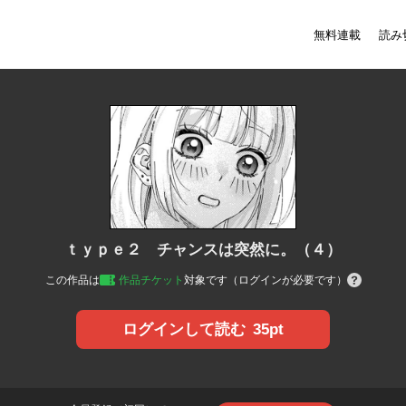
無料連載
読み
ｔｙｐｅ２ チャンスは突然に。（４）
この作品は
作品チケット
対象です（ログインが必要です）
35pt
ログインして読む