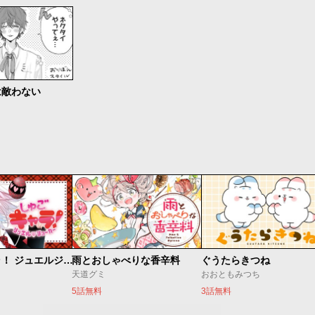
は敵わない
しゅごキャラ！ ジュエルジョーカー
雨とおしゃべりな香辛料
ぐうたらきつね
天道グミ
おおともみつち
5話無料
3話無料