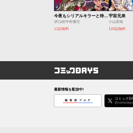
今夜もシリアルキラーと待ち合わせ
宇宙兄弟
伊口紺/中村優児
小山宙哉
11話無料
120話無料
コミックDAYS
最新情報を配信中!
編集部ブログ
コミックDA
@comicday