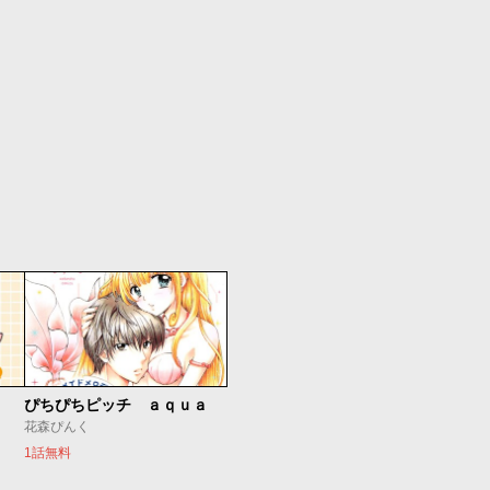
ぴちぴちピッチ ａｑｕａ
花森ぴんく
1話無料