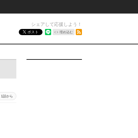
シェアして応援しよう！
RSSフィード
ポスト
埋め込む
1話から