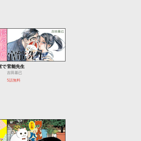
室で
官能先生
吉田基已
5話無料