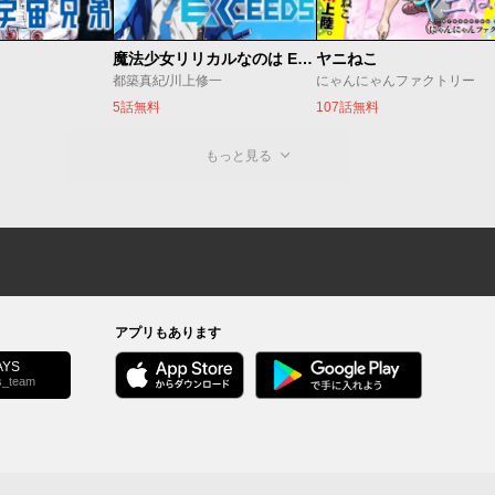
魔法少女リリカルなのは EXCEEDS
ヤニねこ
都築真紀/川上修一
にゃんにゃんファクトリー
5話無料
107話無料
もっと見る
アプリもあります
YS
s_team