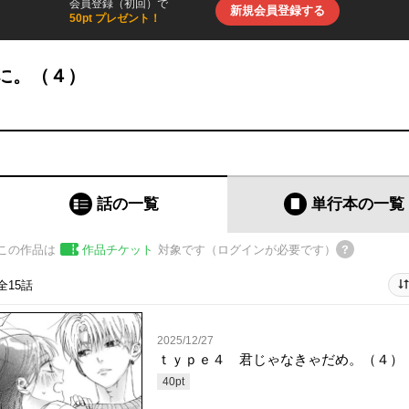
会員登録（初回）で
新規会員登録する
50pt プレゼント！
に。（４）
話の一覧
単行本
の一覧
この作品は
作品チケット
対象です（ログインが必要です）
全15話
2025/12/27
ｔｙｐｅ４ 君じゃなきゃだめ。（４）
40
pt