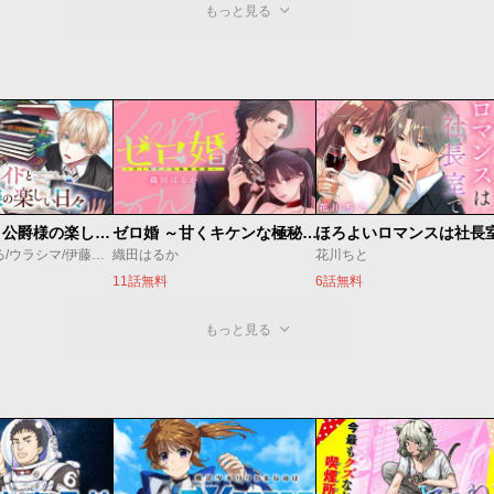
もっと見る
万能メイドと公爵様の楽しい日々
ゼロ婚 ～甘くキケンな極秘任務～
ほろよいロマンスは社長
佐倉涼/内田ぱる/ウラシマ/伊藤テリヤキ
織田はるか
花川ちと
11話無料
6話無料
もっと見る