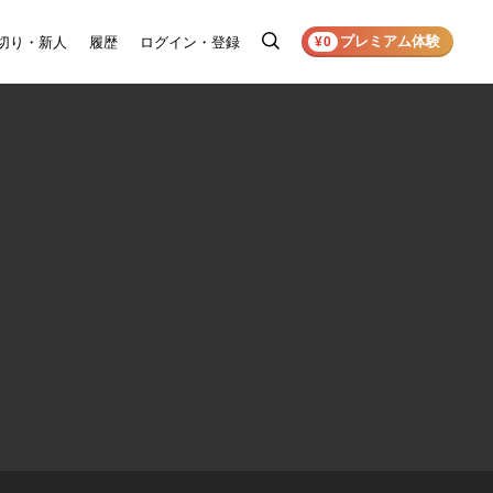
プレミアム体験
切り・新人
履歴
ログイン・登録
検
¥0
索