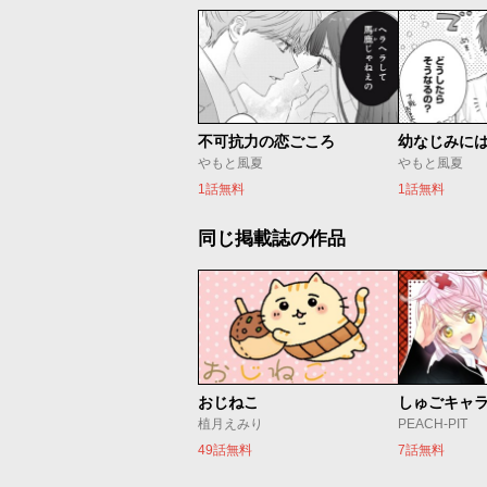
不可抗力の恋ごころ
幼なじみに
やもと風夏
やもと風夏
1話無料
1話無料
同じ掲載誌の作品
おじねこ
植月えみり
PEACH-PIT
49話無料
7話無料