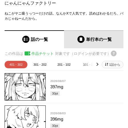
にゃんにゃんファクトリー
ねこがヤニ吸うっつーだけの話。なんかXで人気です。読めばわかるだろ、バ
カじゃねーんだから。
話の一覧
単行本
の一覧
この作品は
作品チケット
対象です（ログインが必要です）
401 - 302
301 - 202
201 - 102
101 - 2
1話から
1
next
2026/08/07
397mg
30
pt
2026/08/03
396mg
30
pt