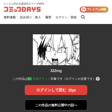
たくさん読める講談社のマンガWEB
コミックDAYS
¥0
プレミアム体験
無料連載
読み切り・新人
履歴
ログイン・登録
検
索
322mg
この作品は
作品チケット
対象です（ログインが必要です）
ログインして読む
25pt
この作品の
無料公開中の話へ