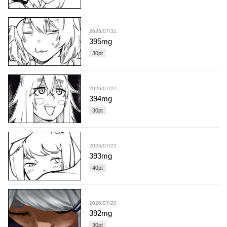
2026/07/31
395mg
30
pt
2026/07/27
394mg
30
pt
2026/07/22
393mg
40
pt
2026/07/20
392mg
30
pt