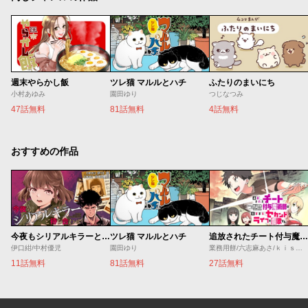
週末やらかし飯
ツレ猫 マルルとハチ
ふたりのまいにち
小村あゆみ
園田ゆり
つじなつみ
47話無料
81話無料
4話無料
おすすめの作品
今夜もシリアルキラーと待ち合わせ
ツレ猫 マルルとハチ
追放されたチート付与魔術師は気ままなセカンドライフを謳歌する。 ～俺は武器だけじゃなく、あらゆるものに『強化ポイント』を付与できるし、俺の意思でいつでも効果を解除できるけど、残った人たち大丈夫？～
伊口紺/中村優児
園田ゆり
業務用餅/六志麻あさ/ｋｉｓｕｉ
11話無料
81話無料
27話無料