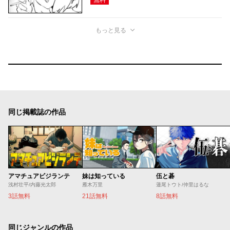
もっと見る
同じ掲載誌の作品
アマチュアビジランテ
妹は知っている
伍と碁
浅村壮平/内藤光太郎
雁木万里
蓮尾トウト/仲里はるな
3話無料
21話無料
8話無料
同じジャンルの作品