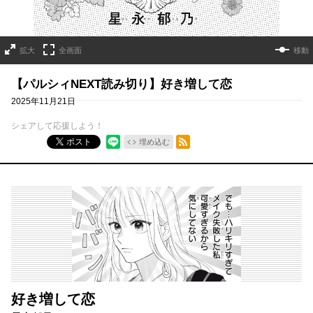
拡大
全画面
移動
【パルシィNEXT読み切り】好き増して恋
2025年11月21日
シェアして応援しよう！
RSSフィード
ポスト
埋め込む
好き増して恋