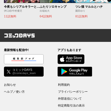
今夜もシリアルキラーと待ち合わせ
ふたりソロキャンプ
ツレ猫 マルルとハチ
伊口紺/中村優児
出端祐大
園田ゆり
11話無料
64話無料
81話無料
コミックDAYS
最新情報を配信中!
アプリもあります
編集部ブログ
コミックDAYS
@comicdays_team
お知らせ
利用規約
ヘルプ／使い方
プライバシーポリシー
外部送信について
特定商取引法の表示