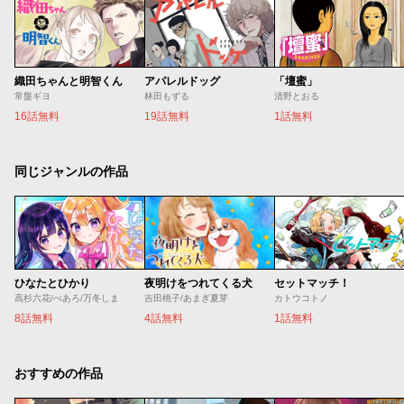
織田ちゃんと明智くん
アパレルドッグ
「壇蜜」
常盤ギヨ
林田もずる
清野とおる
16話無料
19話無料
1話無料
同じジャンルの作品
ひなたとひかり
夜明けをつれてくる犬
セットマッチ！
高杉六花/べあろ/万冬しま
吉田桃子/あまぎ夏芽
カトウコトノ
8話無料
4話無料
1話無料
おすすめの作品