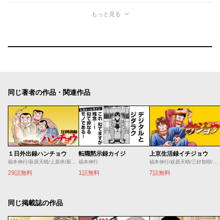
もっと見る
同じ著者の作品・関連作品
１日外出録ハンチョウ
転職黙示録カイジ
上京生活録イチジョウ
福本伸行/萩原天晴/上原求/新井和也
福本伸行
福本伸行/萩原天晴/三好智樹/瀬戸義明
29話無料
1話無料
7話無料
同じ掲載誌の作品