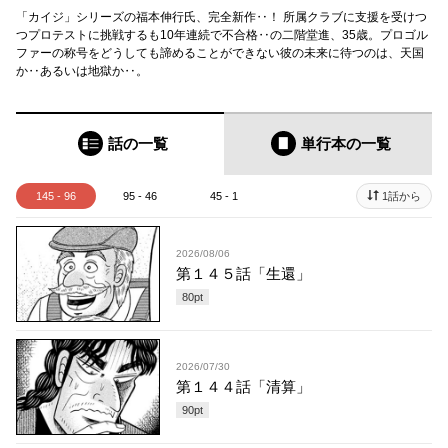
「カイジ」シリーズの福本伸行氏、完全新作‥！ 所属クラブに支援を受けつ
つプロテストに挑戦するも10年連続で不合格‥の二階堂進、35歳。プロゴル
ファーの称号をどうしても諦めることができない彼の未来に待つのは、天国
か‥あるいは地獄か‥。
話の一覧
単行本
の一覧
145 - 96
95 - 46
45 - 1
1話から
2026/08/06
第１４５話「生還」
80
pt
2026/07/30
第１４４話「清算」
90
pt