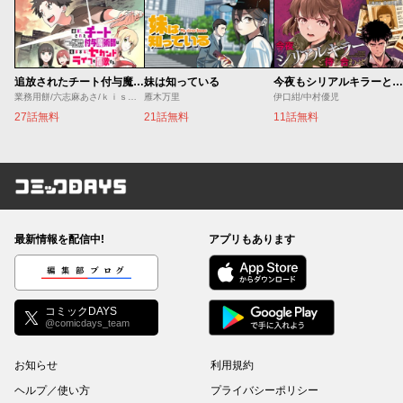
追放されたチート付与魔術師は気ままなセカンドライフを謳歌する。 ～俺は武器だけじゃなく、あらゆるものに『強化ポイント』を付与できるし、俺の意思でいつでも効果を解除できるけど、残った人たち大丈夫？～
妹は知っている
今夜もシリアルキラーと待ち合わせ
業務用餅/六志麻あさ/ｋｉｓｕｉ
雁木万里
伊口紺/中村優児
27話無料
21話無料
11話無料
コミックDAYS
最新情報を配信中!
アプリもあります
編集部ブログ
コミックDAYS
@comicdays_team
お知らせ
利用規約
ヘルプ／使い方
プライバシーポリシー