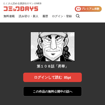
たくさん読める講談社のマンガWEB
コミックDAYS
¥0
プレミアム体験
無料連載
読み切り・新人
履歴
ログイン・登録
検
索
第１０８話「昇華」
ログインして読む
85pt
この作品の
無料公開中の話へ