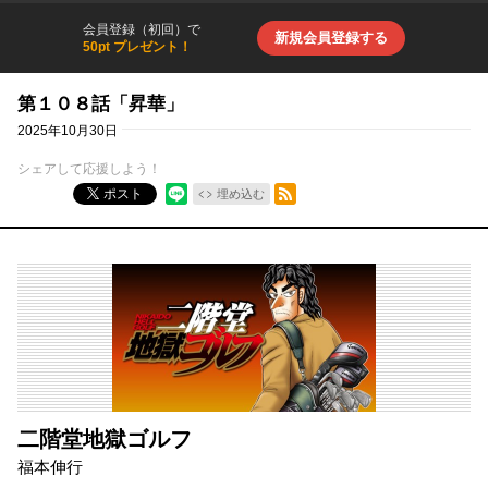
会員登録（初回）で
新規会員登録する
50pt プレゼント！
第１０８話「昇華」
2025年10月30日
シェアして応援しよう！
RSSフィード
ポスト
埋め込む
二階堂地獄ゴルフ
福本伸行