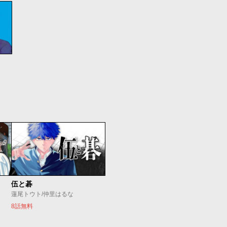
伍と碁
蓮尾トウト/仲里はるな
8話無料