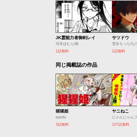
JK霊能力者御剣レイ
サツドウ
河本ほむら/槙
雪永ちっち/な
1話無料
1話無料
同じ掲載誌の作品
猩猩姫
ヤニねこ
ippatu
にゃんにゃん
3話無料
107話無料