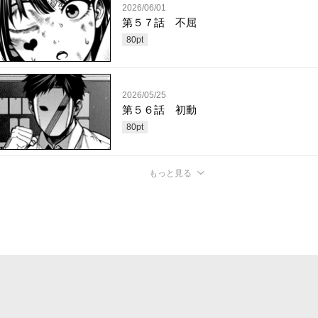
2026/06/01
第５７話 不屈
80
pt
2026/05/25
第５６話 初動
80
pt
もっと見る