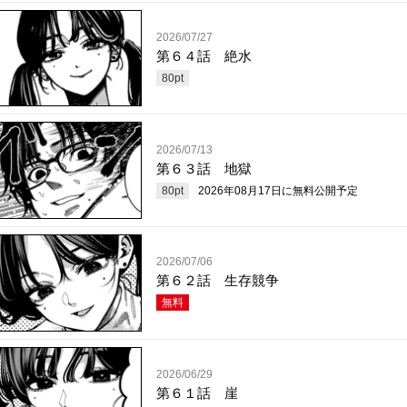
2026/07/27
第６４話 絶水
80
pt
2026/07/13
第６３話 地獄
80
pt
2026年08月17日
に無料公開予定
2026/07/06
第６２話 生存競争
無料
2026/06/29
第６１話 崖