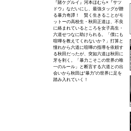
『賭ケグルイ』河本ほむら×『サツ
ドウ』なだいにし、最強タッグが贈
る暴力奇譚！ 賢く生きることがモ
ットーの高校生・秋田正道は、不良
に絡まれているところを女子高生・
六道せつなに助けられる。「僕にも
喧嘩を教えてくれないか？」打算と
憧れから六道に喧嘩の指導を依頼す
る秋田だったが、突如六道は秋田に
牙を剥く。「暴力こそこの世界の唯
一のルール」と断言する六道との出
会いから秋田は“暴力”の世界に足を
踏み入れていく！