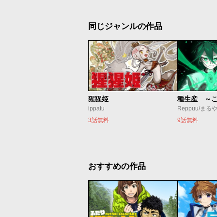
同じジャンルの作品
猩猩姫
ippatu
Reppuu/まる
3話無料
9話無料
おすすめの作品