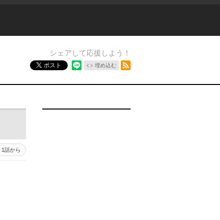
シェアして応援しよう！
RSSフィード
ポスト
埋め込む
1話から