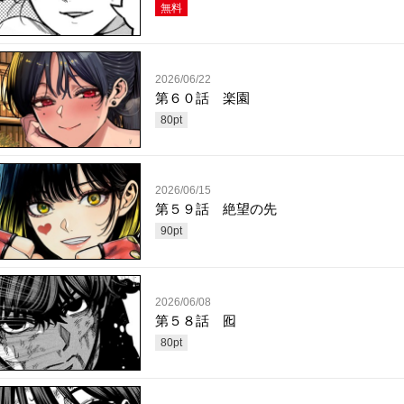
無料
2026/06/22
第６０話 楽園
80
pt
2026/06/15
第５９話 絶望の先
90
pt
2026/06/08
第５８話 囮
80
pt