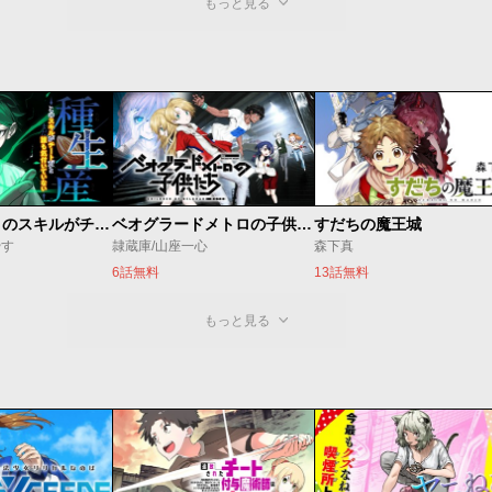
もっと見る
種生産 ～このスキルがチートだとまだ誰も気付いていない～
ベオグラードメトロの子供たち
すだちの魔王城
やす
隷蔵庫/山座一心
森下真
6話無料
13話無料
もっと見る