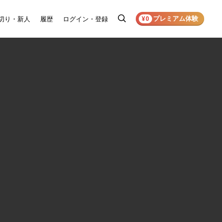
プレミアム体験
切り・新人
履歴
ログイン・登録
検
¥0
索