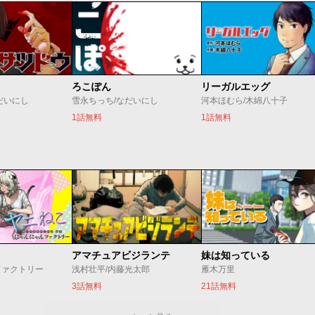
ろこぽん
リーガルエッグ
だいにし
雪永ちっち/なだいにし
河本ほむら/木綿八十子
1話無料
1話無料
アマチュアビジランテ
妹は知っている
ファクトリー
浅村壮平/内藤光太郎
雁木万里
3話無料
21話無料