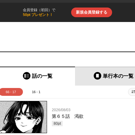
会員登録（初回）で
新規会員登録する
50pt プレゼント！
話の一覧
単行本
の一覧
66 - 17
16 - 1
2026/08/03
第６５話 渇欲
80
pt