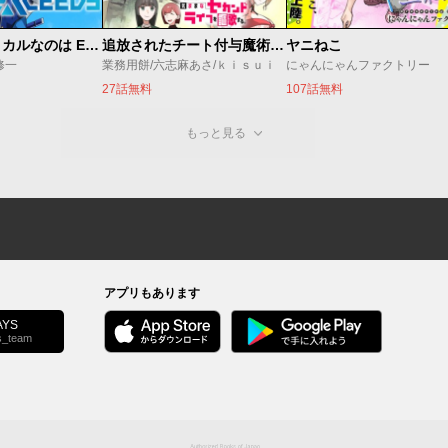
魔法少女リリカルなのは EXCEEDS
追放されたチート付与魔術師は気ままなセカンドライフを謳歌する。 ～俺は武器だけじゃなく、あらゆるものに『強化ポイント』を付与できるし、俺の意思でいつでも効果を解除できるけど、残った人たち大丈夫？～
ヤニねこ
修一
業務用餅/六志麻あさ/ｋｉｓｕｉ
にゃんにゃんファクトリー
27話無料
107話無料
もっと見る
アプリもあります
YS
s_team