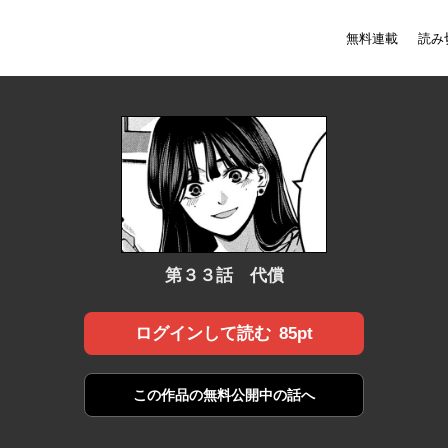
無料連載
読み
第３３話 代償
85pt
ログインして読む
この作品の
無料公開中の話へ