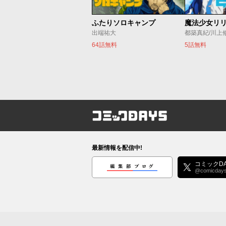
ふたりソロキャンプ
出端祐大
都築真紀/川上
64話無料
5話無料
コミックDAYS
最新情報を配信中!
編集部ブログ
コミックDA
@comicday