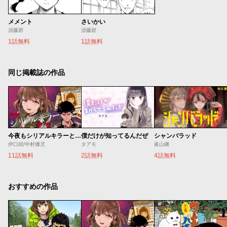
メメント
さいかい
須藤碧
須藤碧
1話無料
1話無料
同じ掲載誌の作品
今夜もシリアルキラーと待ち合わせ
僕だけが知ってるんだぜ
シャンバラッド
伊口紺/中村優児
タアモ
眞山継
11話無料
2話無料
4話無料
おすすめの作品