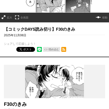
拡大
全画面
移動
【コミックDAYS読み切り】F30のきみ
2025年11月08日
シェアして応援しよう！
RSSフィード
ポスト
埋め込む
F30のきみ