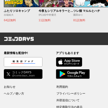
ふたりソロキャンプ
今夜もシリアルキラーと待ち合わせ
ツレ猫 マルルとハチ
出端祐大
伊口紺/中村優児
園田ゆり
64話無料
11話無料
81話無料
コミックDAYS
最新情報を配信中!
アプリもあります
編集部ブログ
コミックDAYS
@comicdays_team
お知らせ
利用規約
ヘルプ／使い方
プライバシーポリシー
外部送信について
特定商取引法の表示