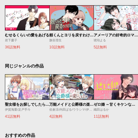
むせるくらいの愛をあげる
頼くんとヨリを戻すわけには！
アメーリアの好奇的ロマンス
岩下慶子
旗谷澄生
琥珀よる
36話無料
10話無料
5話無料
同じジャンルの作品
聖女様をお探しでしたら妹で間違いありません。さあどうぞお連れください、今すぐ。
万能メイドと公爵様の楽しい日々
ゼロ婚 ～甘くキケンな極秘任務～
伊賀海栗/足戸手斗
佐倉涼/内田ぱる/ウラシマ/伊藤テリヤキ
織田はるか
41話無料
4話無料
11話無料
おすすめの作品