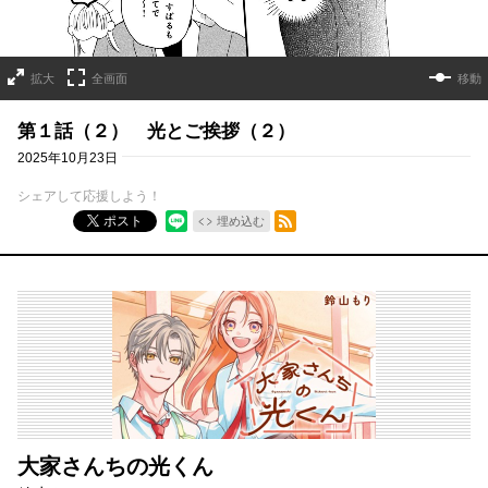
拡大
全画面
移動
第１話（２） 光とご挨拶（２）
2025年10月23日
シェアして応援しよう！
RSSフィード
ポスト
埋め込む
大家さんちの光くん