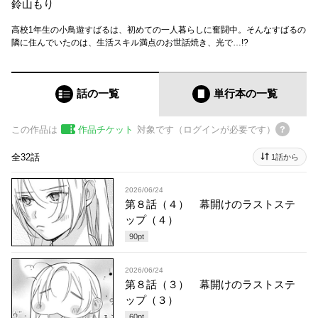
鈴山もり
高校1年生の小鳥遊すばるは、初めての一人暮らしに奮闘中。そんなすばるの
隣に住んでいたのは、生活スキル満点のお世話焼き、光で…!?
話の一覧
単行本
の一覧
この作品は
作品チケット
対象です（ログインが必要です）
全32話
1話から
2026/06/24
第８話（４） 幕開けのラストステ
ップ（４）
90
pt
2026/06/24
第８話（３） 幕開けのラストステ
ップ（３）
60
pt