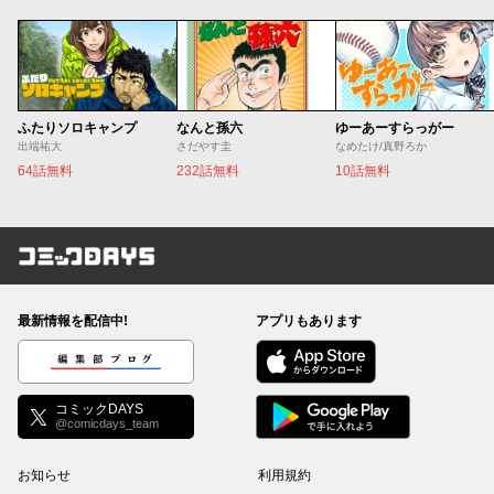
ふたりソロキャンプ
なんと孫六
ゆーあーすらっがー
出端祐大
さだやす圭
なめたけ/真野ろか
64話無料
232話無料
10話無料
コミックDAYS
最新情報を配信中!
アプリもあります
編集部ブログ
コミックDAYS
@comicdays_team
お知らせ
利用規約