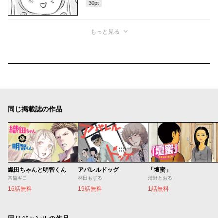
30
pt
もっと見る
同じ掲載誌の作品
織田ちゃんと明智くん
アパレルドッグ
「壇蜜」
常盤ギヨ
林田もずる
清野とおる
16話無料
19話無料
1話無料