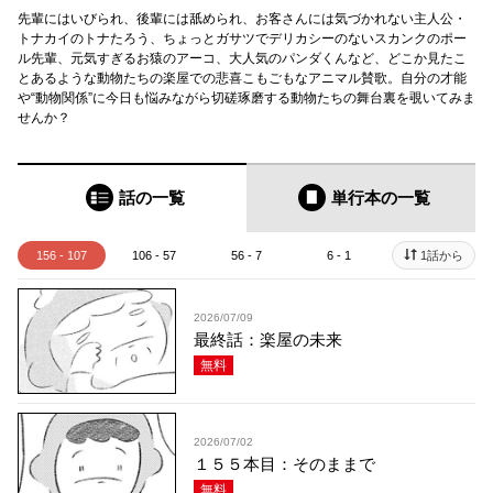
先輩にはいびられ、後輩には舐められ、お客さんには気づかれない主人公・
トナカイのトナたろう、ちょっとガサツでデリカシーのないスカンクのポー
ル先輩、元気すぎるお猿のアーコ、大人気のパンダくんなど、どこか見たこ
とあるような動物たちの楽屋での悲喜こもごもなアニマル賛歌。自分の才能
や“動物関係”に今日も悩みながら切磋琢磨する動物たちの舞台裏を覗いてみま
せんか？
話の一覧
単行本
の一覧
156 - 107
106 - 57
56 - 7
6 - 1
1話から
2026/07/09
最終話：楽屋の未来
無料
2026/07/02
１５５本目：そのままで
無料