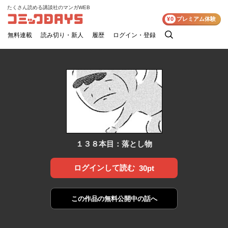
たくさん読める講談社のマンガWEB
コミックDAYS
¥0
プレミアム体験
無料連載
読み切り・新人
履歴
ログイン・登録
検
索
１３８本目：落とし物
ログインして読む
30pt
この作品の
無料公開中の話へ