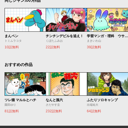
同じジャンルの作品
まんペン
チンチンデビルを追え！
学習マンガ・理科 ウサウサ！
トミムラコタ
くぼたふみお
まきいわ山
10話無料
22話無料
39話無料
おすすめの作品
ツレ猫 マルルとハチ
なんと孫六
ふたりソロキャンプ
園田ゆり
さだやす圭
出端祐大
81話無料
232話無料
64話無料