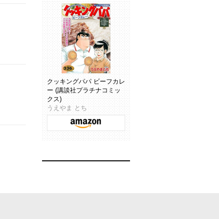
クッキングパパ ビーフカレ
ー (講談社プラチナコミッ
クス)
うえやま とち