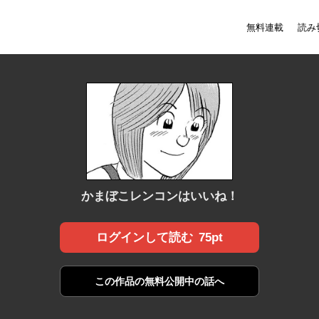
無料連載
読み
かまぼこレンコンはいいね！
75pt
ログインして読む
この作品の
無料公開中の話へ