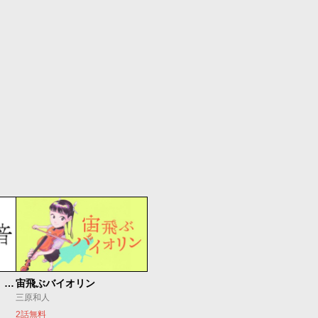
もうひとつのピアノの森 整う音
宙飛ぶバイオリン
三原和人
2話無料