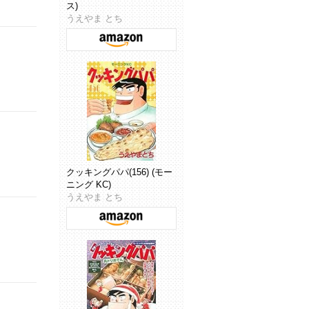
ス)
うえやま とち
クッキングパパ(156) (モー
ニング KC)
うえやま とち