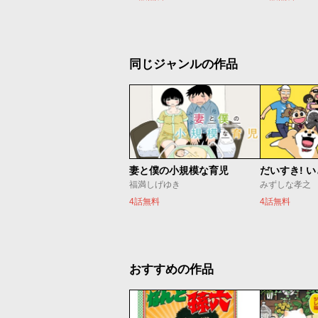
同じジャンルの作品
妻と僕の小規模な育児
だいすき! 
福満しげゆき
みずしな孝之
4話無料
4話無料
おすすめの作品