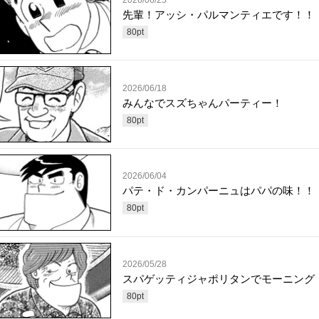
2026/06/25
先輩！アッシ・パルマンティエです！！
80
pt
2026/06/18
みんなでスズちゃんパーティー！
80
pt
2026/06/04
パテ・ド・カンパーニュはパパの味！！
80
pt
2026/05/28
スパゲッティジャポリタンでモーニング
80
pt