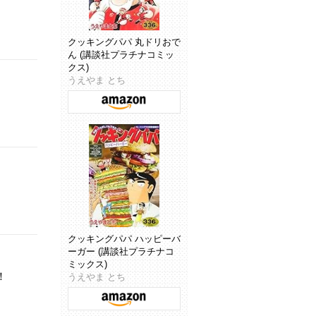
クッキングパパ 丸ドリおで
ん (講談社プラチナコミッ
クス)
うえやま とち
クッキングパパ ハッピーバ
ーガー (講談社プラチナコ
ミックス)
！
うえやま とち