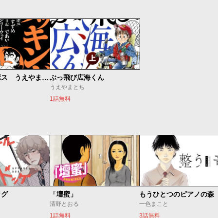
クッキングボス うえやまとち初期作品集
ぶっ飛び広海くん
うえやまとち
1話無料
ッグ
「壇蜜」
清野とおる
一色まこと
1話無料
3話無料