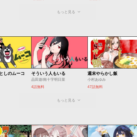
もっと見る
いとしのムーコ
そういう人もいる
週末やらかし飯
品田遊/南十字明日菜
小村あゆみ
4話無料
47話無料
もっと見る