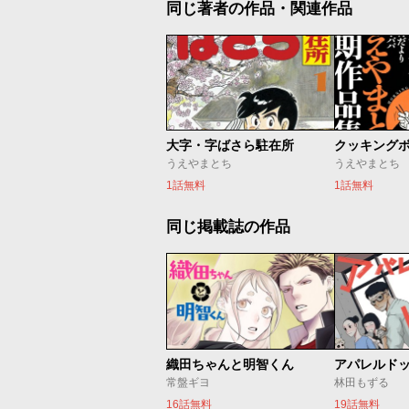
同じ著者の作品・関連作品
大字・字ばさら駐在所
うえやまとち
うえやまとち
1話無料
1話無料
同じ掲載誌の作品
織田ちゃんと明智くん
アパレルド
常盤ギヨ
林田もずる
16話無料
19話無料