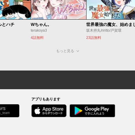
ルとハチ
Wちゃん。
terakoya3
坂木持丸/riritto/戸賀環
4話無料
23話無料
もっと見る
アプリもあります
YS
s_team