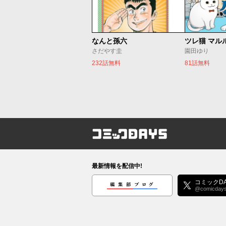
なんと孫六
ツレ猫 マル
さだやす圭
園田ゆり
232話無料
81話無料
コミックDAYS
最新情報を配信中!
編集部ブログ
コミックDA
@comicday