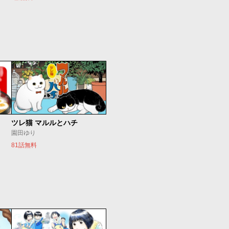
ツレ猫 マルルとハチ
園田ゆり
81話無料