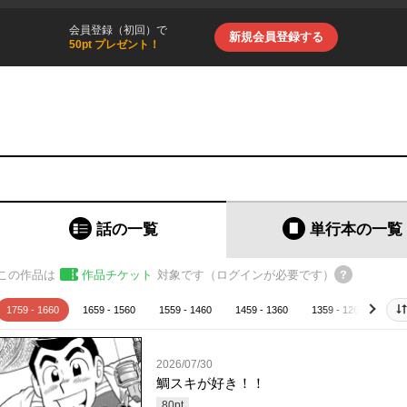
会員登録（初回）で
新規会員登録する
50pt プレゼント！
話の一覧
単行本
の一覧
この作品は
作品チケット
対象です（ログインが必要です）
1759 - 1660
1659 - 1560
1559 - 1460
1459 - 1360
1359 - 1260
125
next
2026/07/30
鯛スキが好き！！
80
pt