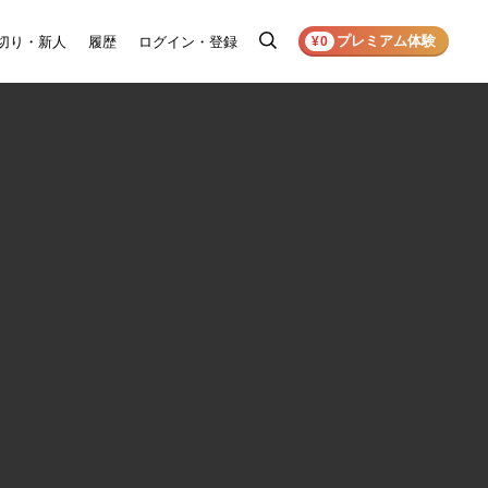
プレミアム体験
切り・新人
履歴
ログイン・登録
検
¥0
索