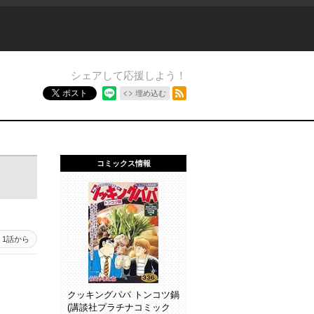
シェアして応援しよう！
RSSフィード
ポスト
埋め込む
コミックス情報
9 - 1160
1話から
1159 - 1060
1059 - 960
959 - 860
859 - 760
759 - 66
クッキングパパ トンコツ鍋
(講談社プラチナコミック