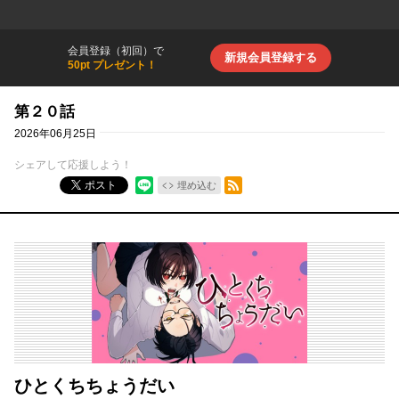
会員登録（初回）で
新規会員登録する
50pt プレゼント！
第２０話
2026年06月25日
シェアして応援しよう！
RSSフィード
ポスト
埋め込む
ひとくちちょうだい