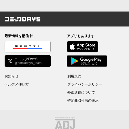
コミックDAYS
最新情報を配信中!
アプリもあります
編集部ブログ
コミックDAYS
@comicdays_team
お知らせ
利用規約
ヘルプ／使い方
プライバシーポリシー
外部送信について
特定商取引法の表示