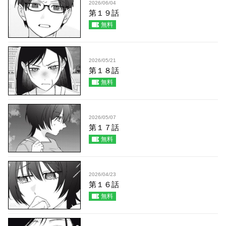
2026/06/04
第１９話
無料
2026/05/21
第１８話
無料
2026/05/07
第１７話
無料
2026/04/23
第１６話
無料