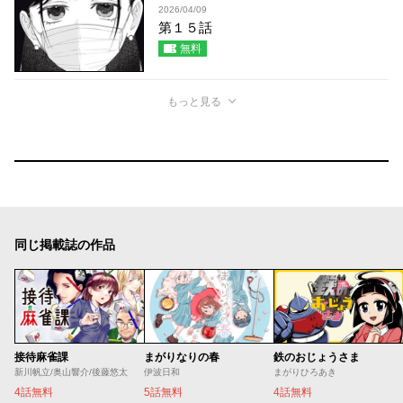
2026/04/09
第１５話
無料
もっと見る
同じ掲載誌の作品
接待麻雀課
まがりなりの春
鉄のおじょうさま
新川帆立/奥山響介/後藤悠太
伊波日和
まがりひろあき
4話無料
5話無料
4話無料