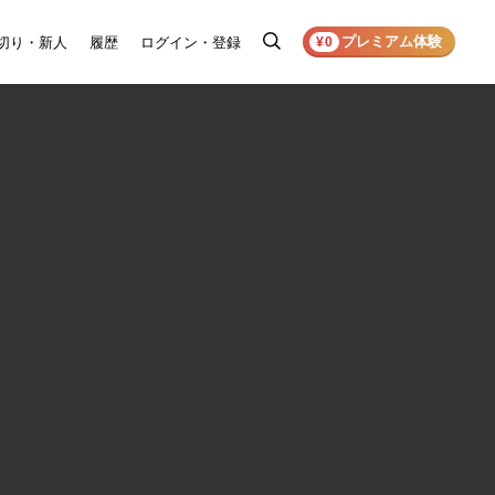
プレミアム体験
切り・新人
履歴
ログイン・登録
検
¥0
索