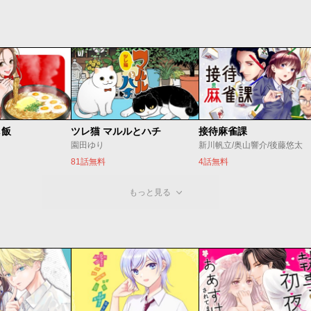
し飯
ツレ猫 マルルとハチ
接待麻雀課
園田ゆり
新川帆立/奥山響介/後藤悠太
81話無料
4話無料
もっと見る