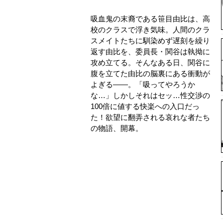
吸血鬼の末裔である笹目由比は、高
校のクラスで浮き気味。人間のクラ
スメイトたちに馴染めず遅刻を繰り
返す由比を、委員長・関谷は執拗に
攻め立てる。そんなある日、関谷に
腹を立てた由比の脳裏にある衝動が
よぎる——。「吸ってやろうか
な…」しかしそれはセッ…性交渉の
100倍に値する快楽への入口だっ
た！欲望に翻弄される哀れな者たち
の物語、開幕。