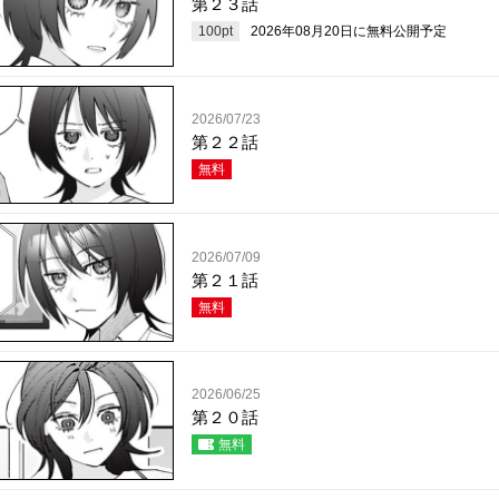
第２３話
100
pt
2026年08月20日
に無料公開予定
2026/07/23
第２２話
無料
2026/07/09
第２１話
無料
2026/06/25
第２０話
無料