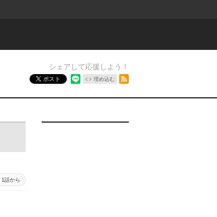
シェアして応援しよう！
RSSフィード
ポスト
埋め込む
1話から