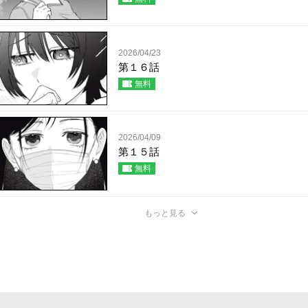
2026/04/23
第１６話
無料
2026/04/09
第１５話
無料
もっと見る