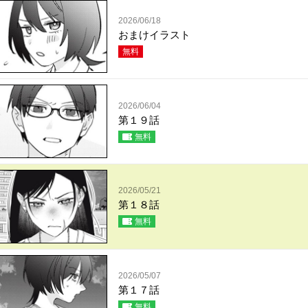
2026/06/18
おまけイラスト
無料
2026/06/04
第１９話
無料
2026/05/21
第１８話
無料
2026/05/07
第１７話
無料