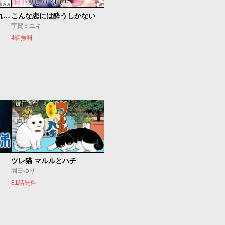
執事に初夜をおあずけされてます。
こんな恋には酔うしかない
宇賀ミユキ
4話無料
ツレ猫 マルルとハチ
園田ゆり
81話無料