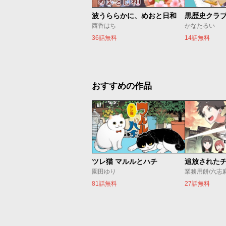
波うららかに、めおと日和
黒歴史クラ
西香はち
かなたるい
36話無料
14話無料
おすすめの作品
ツレ猫 マルルとハチ
園田ゆり
業務用餅/六志
81話無料
27話無料