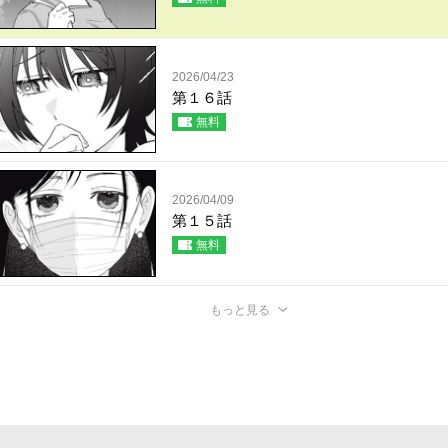
2026/04/23
第１６話
無料
2026/04/09
第１５話
無料
もっと見る