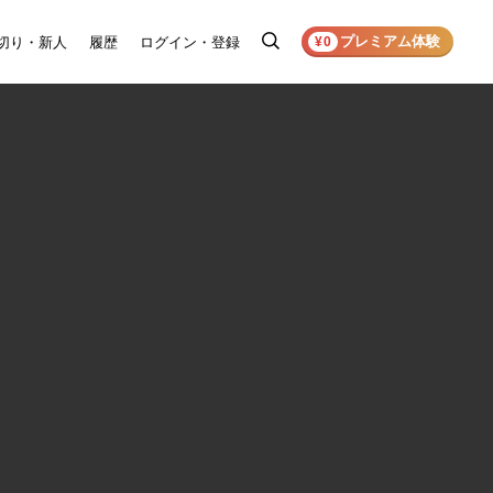
プレミアム体験
切り・新人
履歴
ログイン・登録
検
¥0
索