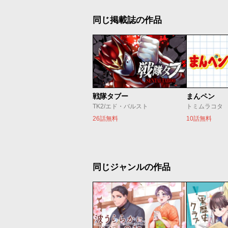
同じ掲載誌の作品
戦隊タブー
まんペン
TK2/エド・バルスト
トミムラコタ
26話無料
10話無料
同じジャンルの作品