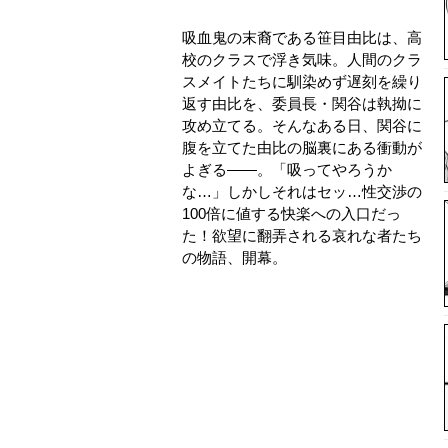
吸血鬼の末裔である笹目由比は、高
校のクラスで浮き気味。人間のクラ
スメイトたちに馴染めず遅刻を繰り
返す由比を、委員長・関谷は執拗に
攻め立てる。そんなある日、関谷に
腹を立てた由比の脳裏にある衝動が
よぎる——。「吸ってやろうか
な…」しかしそれはセッ…性交渉の
100倍に値する快楽への入口だっ
た！欲望に翻弄される哀れな者たち
の物語、開幕。