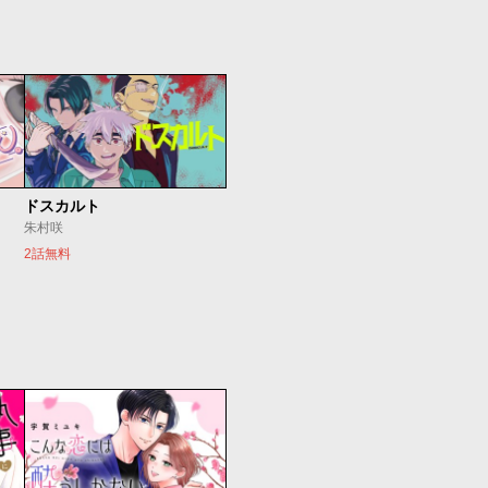
ドスカルト
朱村咲
2話無料