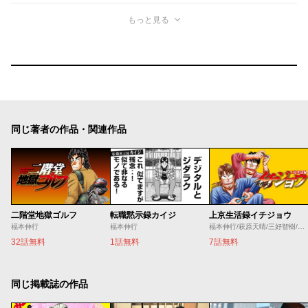
もっと見る
同じ著者の作品・関連作品
二階堂地獄ゴルフ
転職黙示録カイジ
上京生活録イチジョウ
福本伸行
福本伸行
福本伸行/萩原天晴/三好智樹/瀬戸義明
32話無料
1話無料
7話無料
同じ掲載誌の作品