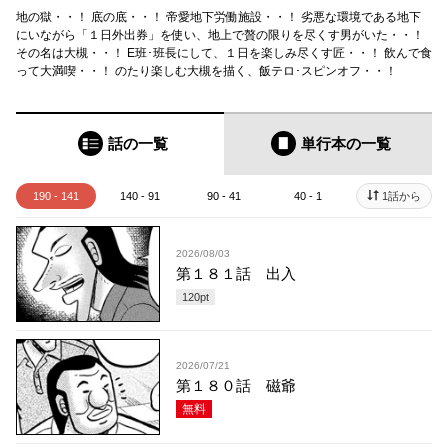
地の獄・・！ 底の底・・！ 帝愛地下労働施設・・！ 劣悪な環境である地下
にいながら「１日外出券」を使い、地上で贅の限りを尽くす男がいた・・！
その名は大槻・・！ E班･班長にして、１日を楽しみ尽くす匠・・！ 飲んで食
って大満喫・・！ のたり楽しむ大槻を描く、飯テロ･スピンオフ・・！
話の一覧
単行本
の一覧
190 - 141
140 - 91
90 - 41
40 - 1
1話から
2026/08/03
第１８１話 出入
120
pt
2026/07/21
第１８０話 磁爺
無料