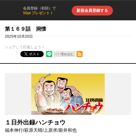
会員登録（初回）で
新規会員登録する
50pt プレゼント！
第１６９話 洞懐
2025年10月20日
シェアして応援しよう！
RSSフィード
ポスト
埋め込む
１日外出録ハンチョウ
福本伸行
/
萩原天晴
/
上原求
/
新井和也