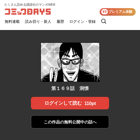
たくさん読める講談社のマンガWEB
コミックDAYS
¥0
プレミアム体験
無料連載
読み切り・新人
履歴
ログイン・登録
検
索
第１６９話 洞懐
ログインして読む
110pt
この作品の
無料公開中の話へ