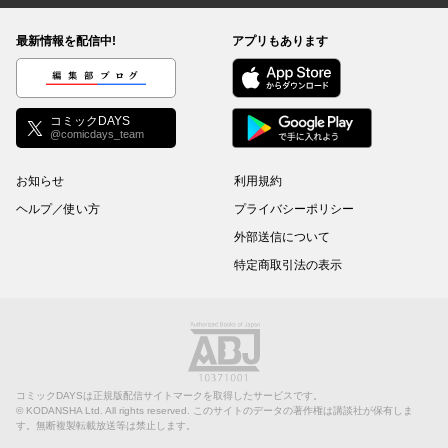
最新情報を配信中!
アプリもあります
編集部ブログ
コミックDAYS
@comicdays_team
お知らせ
利用規約
ヘルプ／使い方
プライバシーポリシー
外部送信について
特定商取引法の表示
コミックDAYSは正規版配信サイトマークを取得したサービスです。
©
KODANSHA Ltd.
All rights reserved. このサイトのデータの著作権は講談社が保有しま
す。無断複製転載放送等は禁止します。