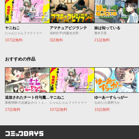
ヤニねこ
アマチュアビジランテ
妹は知っている
にゃんにゃんファクトリー
浅村壮平/内藤光太郎
雁木万里
107話無料
3話無料
21話無料
おすすめの作品
追放されたチート付与魔術師は気ままなセカンドライフを謳歌する。 ～俺は武器だけじゃなく、あらゆるものに『強化ポイント』を付与できるし、俺の意思でいつでも効果を解除できるけど、残った人たち大丈夫？～
ヤニねこ
ゆーあーすらっがー
業務用餅/六志麻あさ/ｋｉｓｕｉ
にゃんにゃんファクトリー
なめたけ/真野ろか
27話無料
107話無料
10話無料
コミックDAYS