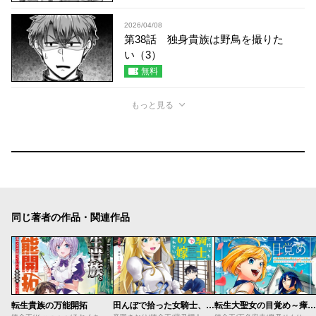
2026/04/08
第38話 独身貴族は野鳥を撮りた
い（3）
無料
もっと見る
同じ著者の作品・関連作品
転生貴族の万能開拓
田んぼで拾った女騎士、田舎で俺の嫁だと思われている
転生大聖女の目覚め～瘴気を浄化し続けること二十年、起きたら伝説の大聖女になってました～