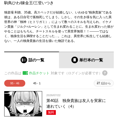
駒鳥ひわ
/
錬金王
/
三登いつき
独楽場 利徳、35歳。高スペックだが結婚しない、いわゆる“独身貴族”である
彼は、ある日自宅で孤独死してしまう。しかし、その生き様を気に入った異
世界の神「独神（ヒトリガミ）」によって数々のスキルを与えられ、イケメ
ン貴族「ジルク=ルーレン」として生まれ変わることに。生まれ変わった彼が
やることはもちろん、チートスキルを使って異世界無双！！―――ではな
く、独身生活を満喫することだった…。これは、異世界に転生しても結婚し
ない、一人の独身貴族の生活を描いた物語である。
話の一覧
単行本
の一覧
この作品は
作品チケット
対象です（ログインが必要です）
95 - 46
45 - 1
1話から
2026/07/22
第40話 独身貴族は友人を実家に
連れていく（4）
無料