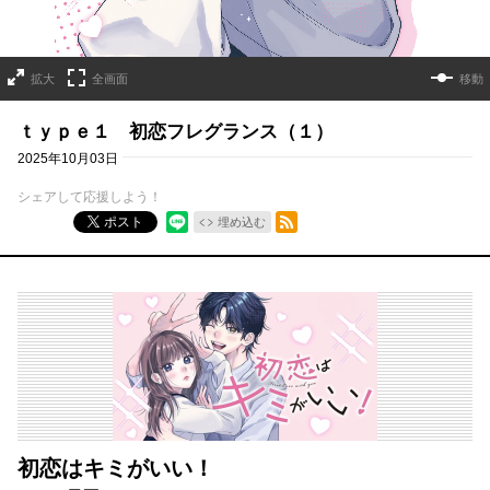
拡大
全画面
移動
ｔｙｐｅ１ 初恋フレグランス（１）
2025年10月03日
シェアして応援しよう！
RSSフィード
ポスト
埋め込む
初恋はキミがいい！