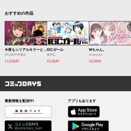
おすすめの作品
今夜もシリアルキラーと待ち合わせ
IGCガール
Wちゃん。
伊口紺/中村優児
東和広
terakoya3
11話無料
4話無料
4話無料
コミックDAYS
最新情報を配信中!
アプリもあります
編集部ブログ
コミックDAYS
@comicdays_team