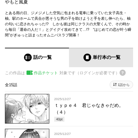
やもと風夏
とある雨の日、ジメジメした空気に包まれる電車に乗っていた女子高生・
柚。駅のホームで具合が悪そうな男の子を助けようと手を差し伸べたら、柚
の匂いに恋されちゃった!? しかも彼は同じクラスの大聖くんで、その時か
ら毎日「運命の人だ！」とグイグイ攻めてきて…!? “はじめての恋が叶う瞬
間”がぎゅっと詰まったオムニバスラブ開幕！
話の一覧
単行本
の一覧
この作品は
作品チケット
対象です（ログインが必要です）
全15話
1話から
2025/12/27
ｔｙｐｅ４ 君じゃなきゃだめ。
（４）
40
pt
2025/12/27