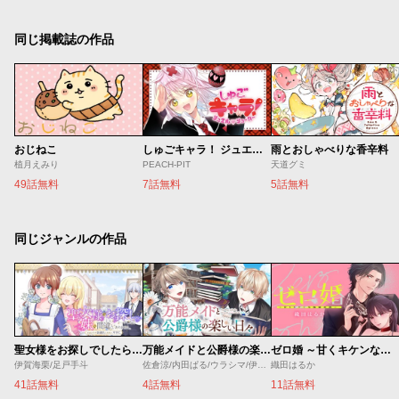
同じ掲載誌の作品
おじねこ
しゅごキャラ！ ジュエルジョーカー
雨とおしゃべりな香辛料
植月えみり
PEACH-PIT
天道グミ
49話無料
7話無料
5話無料
同じジャンルの作品
聖女様をお探しでしたら妹で間違いありません。さあどうぞお連れください、今すぐ。
万能メイドと公爵様の楽しい日々
ゼロ婚 ～甘くキケンな極秘任務～
伊賀海栗/足戸手斗
佐倉涼/内田ぱる/ウラシマ/伊藤テリヤキ
織田はるか
41話無料
4話無料
11話無料