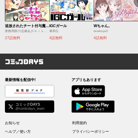
追放されたチート付与魔術師は気ままなセカンドライフを謳歌する。 ～俺は武器だけじゃなく、あらゆるものに『強化ポイント』を付与できるし、俺の意思でいつでも効果を解除できるけど、残った人たち大丈夫？～
IGCガール
Wちゃん。
業務用餅/六志麻あさ/ｋｉｓｕｉ
東和広
terakoya3
27話無料
4話無料
4話無料
コミックDAYS
最新情報を配信中!
アプリもあります
編集部ブログ
コミックDAYS
@comicdays_team
お知らせ
利用規約
ヘルプ／使い方
プライバシーポリシー