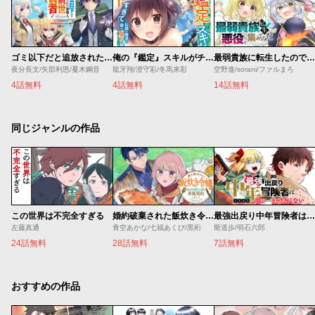
ゴミ以下だと追放された使用人、実は前世賢者です ～史上最強の賢者、世界最高峰の学園に通う～
俺の『鑑定』スキルがチートすぎて
最弱貴族に転生したので悪役たちを集めてみた
夜分長文/矢部利恩/蔓木鋼音
龍牙翔/澄守彩/冬馬来彩
空野進/sorani/ファルまろ
4話無料
4話無料
14話無料
同じジャンルの作品
この世界は不完全すぎる
婚約破棄された飯炊き令嬢の私は冷酷公爵と専属契約しました～ですが胃袋を掴んだ結果、冷たかった公爵様がどんどん優しくなっています～
最強出戻り中年冒険者は、今さら命なんてかけたくない
左藤真通
青空あかな/七福あくび/黒裄
斯道歩/明石六郎
24話無料
28話無料
7話無料
おすすめの作品