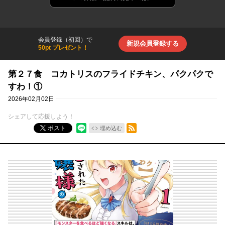
会員登録（初回）で
新規会員登録する
50pt プレゼント！
第２７食 コカトリスのフライドチキン、パクパクで
すわ！①
2026年02月02日
シェアして応援しよう！
RSSフィード
ポスト
埋め込む