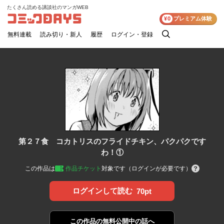
たくさん読める講談社のマンガWEB
コミックDAYS
¥0
プレミアム体験
無料連載
読み切り・新人
履歴
ログイン・登録
検
索
第２７食 コカトリスのフライドチキン、パクパクです
わ！①
この作品は
作品チケット
対象です（ログインが必要です）
ログインして読む
70pt
この作品の
無料公開中の話へ