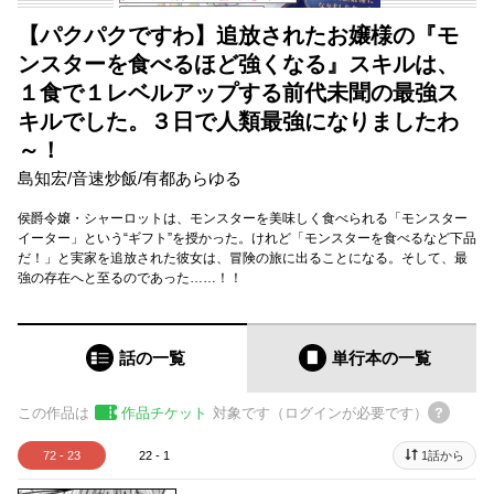
【パクパクですわ】追放されたお嬢様の『モ
ンスターを食べるほど強くなる』スキルは、
１食で１レベルアップする前代未聞の最強ス
キルでした。３日で人類最強になりましたわ
～！
島知宏
/
音速炒飯
/
有都あらゆる
侯爵令嬢・シャーロットは、モンスターを美味しく食べられる「モンスター
イーター」という“ギフト”を授かった。けれど「モンスターを食べるなど下品
だ！」と実家を追放された彼女は、冒険の旅に出ることになる。そして、最
強の存在へと至るのであった……！！
話の一覧
単行本
の一覧
この作品は
作品チケット
対象です（ログインが必要です）
72 - 23
22 - 1
1話から