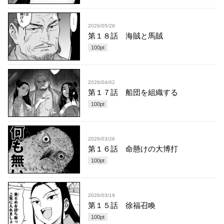
2026/05/28
第１８話 海賊と馬賊
100
pt
2026/04/02
第１７話 船団を組織する
100
pt
2026/03/26
第１６話 命懸けの大博打
100
pt
2026/03/19
第１５話 徐福召喚
100
pt