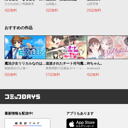
さがわゆめこ/時園眞実
山原義人
山田芳裕
4話無料
2話無料
26話無料
おすすめの作品
魔法少女リリカルなのは EXCEEDS
追放されたチート付与魔術師は気ままなセカンドライフを謳歌する。 ～俺は武器だけじゃなく、あらゆるものに『強化ポイント』を付与できるし、俺の意思でいつでも効果を解除できるけど、残った人たち大丈夫？～
Wちゃん。
都築真紀/川上修一
業務用餅/六志麻あさ/ｋｉｓｕｉ
terakoya3
5話無料
27話無料
4話無料
コミックDAYS
最新情報を配信中!
アプリもあります
編集部ブログ