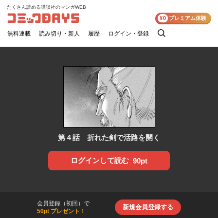
たくさん読める講談社のマンガWEB
コミックDAYS
¥0
プレミアム体験
無料連載
読み切り・新人
履歴
ログイン・登録
検
索
第４話 折れた剣で活路を開く
ログインして読む
90pt
会員登録（初回）で
新規会員登録する
50pt プレゼント！