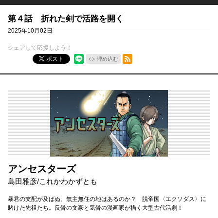
第４話 折れた剣で活路を開く
2025年10月02日
シェアして応援しよう！
RSSフィード
ポスト
埋め込む
アンセスターズ
島田雅彦
/
これかわかずとも
暴君の支配が及ばぬ、無主無住の地はあるのか？ 脱帝国〈エクソダス〉に
賭けた先祖たち。反骨の文豪と気骨の漫画家が描く大型古代活劇！