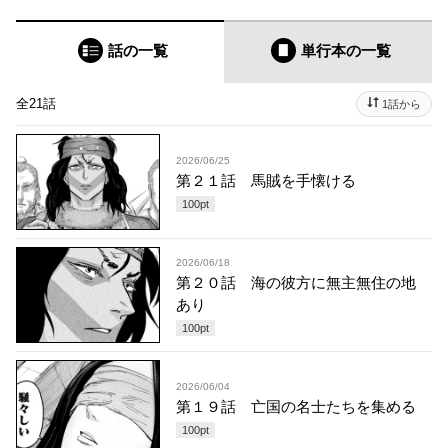
話の一覧
単行本
の一覧
全21話
1話から
2026/06/25
第２１話 馬賊を手懐ける
100
pt
2026/06/18
第２０話 海の彼方に無主無住の地
あり
100
pt
2026/06/04
第１９話 亡国の名士たちを集める
100
pt