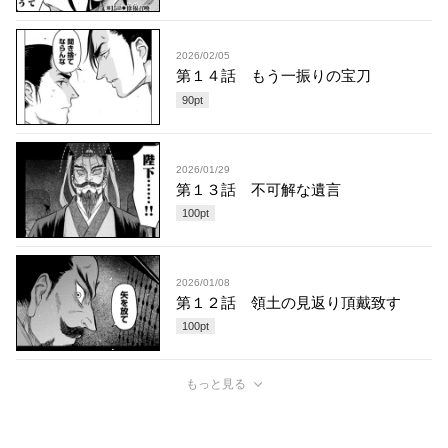
2026/02/05
第１４話 もう一振りの宝刀
90
pt
2026/01/29
第１３話 不可解な遺言
100
pt
2026/01/08
第１２話 領土の見返り頂戴致す
100
pt
もっと見る