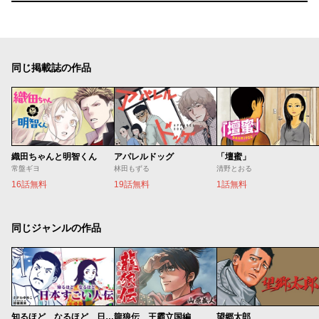
同じ掲載誌の作品
織田ちゃんと明智くん
アパレルドッグ
「壇蜜」
常盤ギヨ
林田もずる
清野とおる
16話無料
19話無料
1話無料
同じジャンルの作品
知るほど なるほど 日本すごい人伝
龍狼伝 王霸立国編
望郷太郎