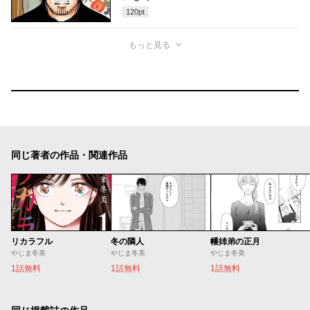
120
pt
もっと見る
同じ著者の作品・関連作品
リカラフル
冬の隣人
幡姉弟の正月
やじま冬美
やじま冬美
やじま冬美
1話無料
1話無料
1話無料