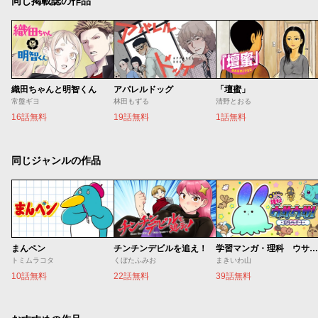
同じ掲載誌の作品
織田ちゃんと明智くん
アパレルドッグ
「壇蜜」
常盤ギヨ
林田もずる
清野とおる
16話無料
19話無料
1話無料
同じジャンルの作品
まんペン
チンチンデビルを追え！
学習マンガ・理科 ウサウサ！
トミムラコタ
くぼたふみお
まきいわ山
10話無料
22話無料
39話無料