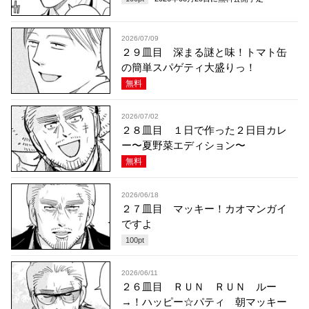
2026/07/09
２９皿目 深まる謎と味！トマト缶
の簡単スパゲティ大盛りっ！
無料
2026/07/02
２８皿目 １日で作った２日目カレ
ー〜夏野菜エディション〜
無料
2026/06/18
２７皿目 マッキー！カオマンガイ
ですよ
100
pt
2026/06/11
２６皿目 ＲＵＮ ＲＵＮ ルー
→！ハッピー☆パティ 朝マッキー