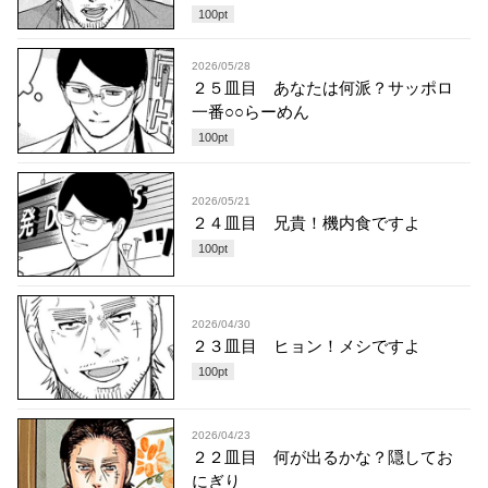
100
pt
2026/05/28
２５皿目 あなたは何派？サッポロ
一番○○らーめん
100
pt
2026/05/21
２４皿目 兄貴！機内食ですよ
100
pt
2026/04/30
２３皿目 ヒョン！メシですよ
100
pt
2026/04/23
２２皿目 何が出るかな？隠してお
にぎり