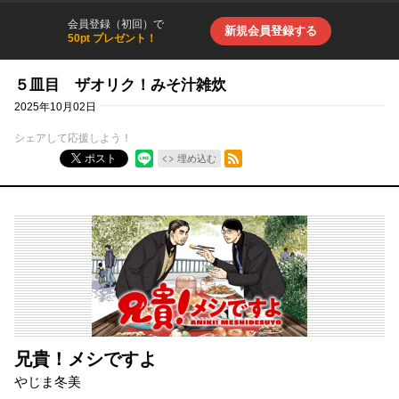
会員登録（初回）で
新規会員登録する
50pt プレゼント！
５皿目 ザオリク！みそ汁雑炊
2025年10月02日
シェアして応援しよう！
RSSフィード
ポスト
埋め込む
兄貴！メシですよ
やじま冬美