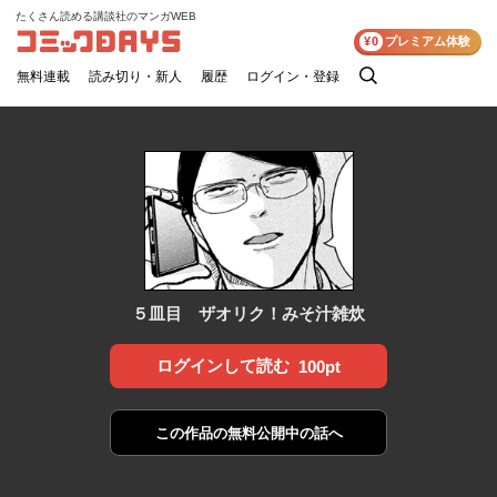
たくさん読める講談社のマンガWEB
コミックDAYS
¥0
プレミアム体験
無料連載
読み切り・新人
履歴
ログイン・登録
検
索
５皿目 ザオリク！みそ汁雑炊
ログインして読む
100pt
この作品の
無料公開中の話へ