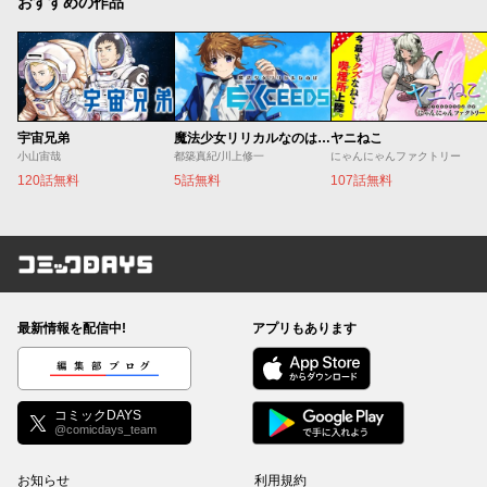
おすすめの作品
宇宙兄弟
魔法少女リリカルなのは EXCEEDS
ヤニねこ
小山宙哉
都築真紀/川上修一
にゃんにゃんファクトリー
120話無料
5話無料
107話無料
コミックDAYS
最新情報を配信中!
アプリもあります
編集部ブログ
コミックDAYS
@comicdays_team
お知らせ
利用規約