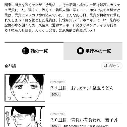
関東に拠点を置くヤクザ「沙鳥組」。その若頭・橋矢丈一郎は最高にカッケ
ェ兄貴だった。強くて、渋くて、義理人情に厚くて…。弟分である久留米牧
葉は、兄貴にスッカリ惚れ込んでいた。そんなある日、兄貴が何者かに撃た
れてしまう！目を覚ました兄貴は、記憶を失い「アホニキ」に…!? 兄貴の
記憶の扉を開くため、久留米（通称マッキー）のクッキングライフが始ま
る！喰らわせ戻せ、カッケェ兄貴。知恵袋的ご家庭グルメ！
話の一覧
単行本
の一覧
全31話
1話から
2026/08/06
３１皿目 おつかれ！釜玉うどん
100
pt
2026/07/16
３０皿目 背負い背負われ 親子丼
100
pt
2026年08月20日
に無料公開予定