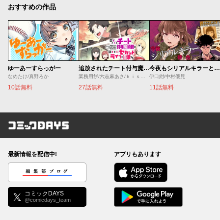
おすすめの作品
ゆーあーすらっがー
追放されたチート付与魔術師は気ままなセカンドライフを謳歌する。 ～俺は武器だけじゃなく、あらゆるものに『強化ポイント』を付与できるし、俺の意思でいつでも効果を解除できるけど、残った人たち大丈夫？～
今夜もシリアルキラーと待ち合わせ
なめたけ/真野ろか
業務用餅/六志麻あさ/ｋｉｓｕｉ
伊口紺/中村優児
10話無料
27話無料
11話無料
コミックDAYS
最新情報を配信中!
アプリもあります
編集部ブログ
コミックDAYS
@comicdays_team