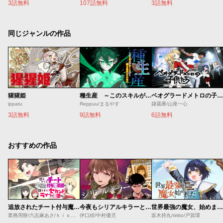
3話無料
107話無料
3話無料
同じジャンルの作品
猩猩姫
種生産 ～このスキルがチートだとまだ誰も気付いていない～
ベオグラードメトロの子供たち
ippatu
Reppuu/まるやす
隷蔵庫/山座一心
3話無料
9話無料
6話無料
おすすめの作品
追放されたチート付与魔術師は気ままなセカンドライフを謳歌する。 ～俺は武器だけじゃなく、あらゆるものに『強化ポイント』を付与できるし、俺の意思でいつでも効果を解除できるけど、残った人たち大丈夫？～
今夜もシリアルキラーと待ち合わせ
世界最強の魔女、始めました ～私だけ『攻略サイト』を見れる世界で自由に生きます～
業務用餅/六志麻あさ/ｋｉｓｕｉ
伊口紺/中村優児
坂木持丸/riritto/戸賀環