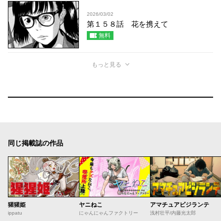
2026/03/02
第１５８話 花を携えて
無料
もっと見る
同じ掲載誌の作品
猩猩姫
ヤニねこ
アマチュアビジランテ
ippatu
にゃんにゃんファクトリー
浅村壮平/内藤光太郎