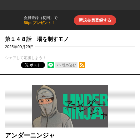
会員登録（初回）で
新規会員登録する
50pt プレゼント！
第１４８話 場を制すモノ
2025年09月29日
シェアして応援しよう！
RSSフィード
ポスト
埋め込む
アンダーニンジャ