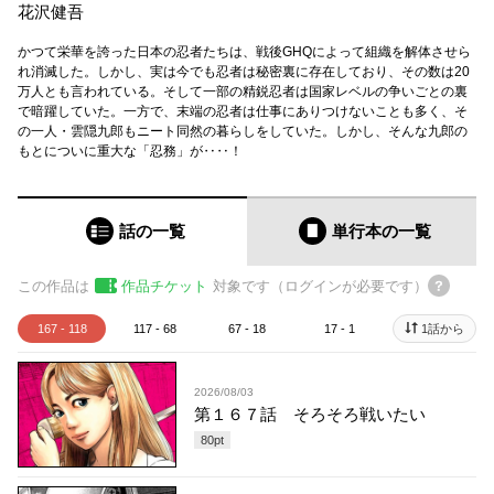
花沢健吾
かつて栄華を誇った日本の忍者たちは、戦後GHQによって組織を解体させら
れ消滅した。しかし、実は今でも忍者は秘密裏に存在しており、その数は20
万人とも言われている。そして一部の精鋭忍者は国家レベルの争いごとの裏
で暗躍していた。一方で、末端の忍者は仕事にありつけないことも多く、そ
の一人・雲隠九郎もニート同然の暮らしをしていた。しかし、そんな九郎の
もとについに重大な「忍務」が‥‥！
話の一覧
単行本
の一覧
この作品は
作品チケット
対象です（ログインが必要です）
167 - 118
117 - 68
67 - 18
17 - 1
1話から
2026/08/03
第１６７話 そろそろ戦いたい
80
pt