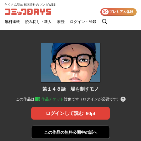
たくさん読める講談社のマンガWEB
コミックDAYS
¥0
プレミアム体験
無料連載
読み切り・新人
履歴
ログイン・登録
検
索
第１４８話 場を制すモノ
この作品は
作品チケット
対象です（ログインが必要です）
ログインして読む
90pt
この作品の
無料公開中の話へ