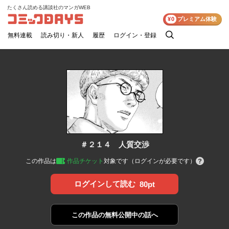
たくさん読める講談社のマンガWEB
コミックDAYS
¥0
プレミアム体験
無料連載
読み切り・新人
履歴
ログイン・登録
検
索
＃２１４ 人質交渉
この作品は
作品チケット
対象です（ログインが必要です）
ログインして読む
80pt
この作品の
無料公開中の話へ