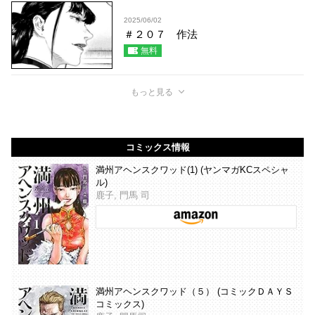
2025/06/02
＃２０７ 作法
無料
もっと見る
コミックス情報
満州アヘンスクワッド(1) (ヤンマガKCスペシャ
ル)
鹿子, 門馬 司
満州アヘンスクワッド（５） (コミックＤＡＹＳ
コミックス)