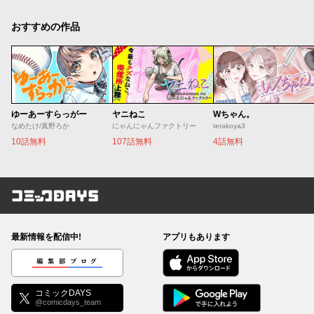
おすすめの作品
ゆーあーすらっがー
ヤニねこ
Wちゃん。
なめたけ/真野ろか
にゃんにゃんファクトリー
terakoya3
10話無料
107話無料
4話無料
コミックDAYS
最新情報を配信中!
アプリもあります
編集部ブログ
コミックDAYS
@comicdays_team