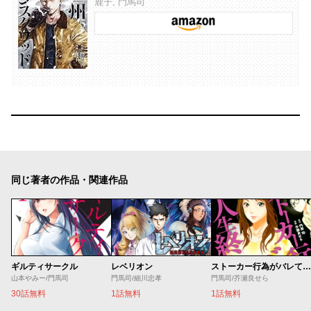
鹿子, 門馬司
同じ著者の作品・関連作品
ギルティサークル
レベリオン
ストーカー行為がバレて人生終了男
山本やみー/門馬司
門馬司/細川忠孝
門馬司/芥瀬良せら
30話無料
1話無料
1話無料