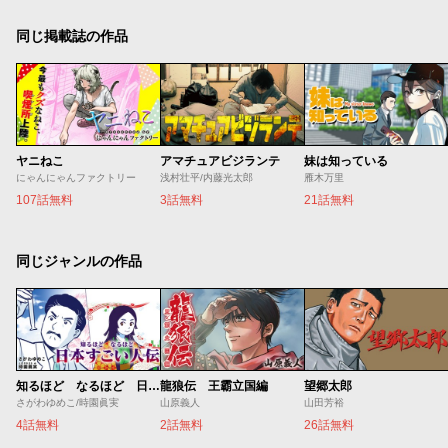
同じ掲載誌の作品
ヤニねこ
アマチュアビジランテ
妹は知っている
にゃんにゃんファクトリー
浅村壮平/内藤光太郎
雁木万里
107話無料
3話無料
21話無料
同じジャンルの作品
知るほど なるほど 日本すごい人伝
龍狼伝 王霸立国編
望郷太郎
さがわゆめこ/時園眞実
山原義人
山田芳裕
4話無料
2話無料
26話無料