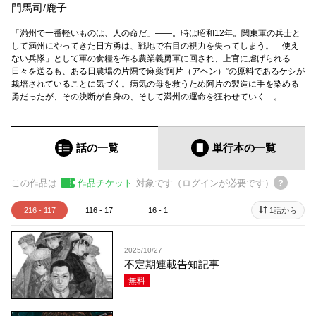
門馬司
/
鹿子
「満州で一番軽いものは、人の命だ」――。時は昭和12年。関東軍の兵士と
して満州にやってきた日方勇は、戦地で右目の視力を失ってしまう。「使え
ない兵隊」として軍の食糧を作る農業義勇軍に回され、上官に虐げられる
日々を送るも、ある日農場の片隅で麻薬“阿片（アヘン）”の原料であるケシが
栽培されていることに気づく。病気の母を救うため阿片の製造に手を染める
勇だったが、その決断が自身の、そして満州の運命を狂わせていく…。
話の一覧
単行本
の一覧
この作品は
作品チケット
対象です（ログインが必要です）
216 - 117
116 - 17
16 - 1
1話から
2025/10/27
不定期連載告知記事
無料