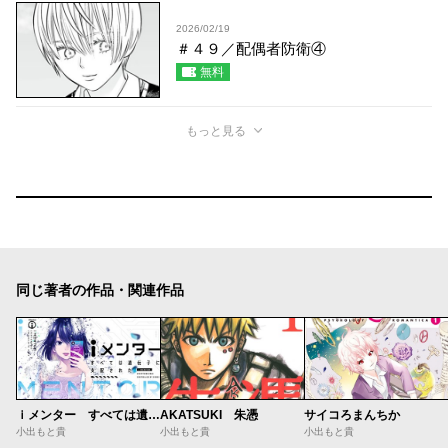
2026/02/19
＃４９／配偶者防衛④
無料
もっと見る
同じ著者の作品・関連作品
ｉメンター すべては遺伝子に支配された
AKATSUKI 朱憑
サイコろまんちか
小出もと貴
小出もと貴
小出もと貴