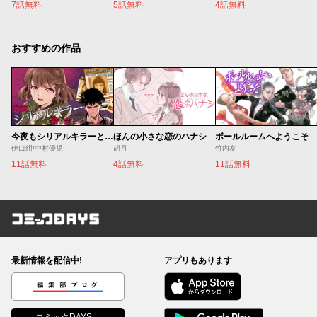
7話無料
5話無料
4話無料
おすすめの作品
今夜もシリアルキラーと待ち合わせ
ほんの小さな恋のハナシ
ボールルームへようこそ
伊口紺/中村優児
胡月
竹内友
11話無料
4話無料
11話無料
コミックDAYS
最新情報を配信中!
アプリもあります
編集部ブログ