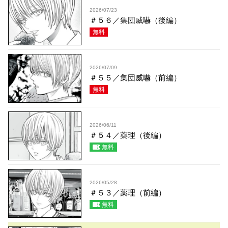
2026/07/23
＃５６／集団威嚇（後編）
無料
2026/07/09
＃５５／集団威嚇（前編）
無料
2026/06/11
＃５４／薬理（後編）
無料
2026/05/28
＃５３／薬理（前編）
無料