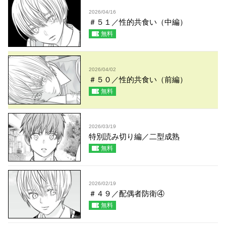
2026/04/16
＃５１／性的共食い（中編）
無料
2026/04/02
＃５０／性的共食い（前編）
無料
2026/03/19
特別読み切り編／二型成熟
無料
2026/02/19
＃４９／配偶者防衛④
無料