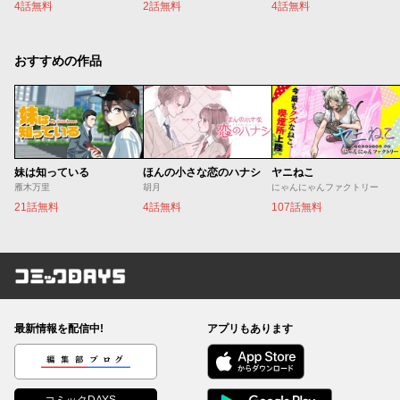
4話無料
2話無料
4話無料
おすすめの作品
妹は知っている
ほんの小さな恋のハナシ
ヤニねこ
雁木万里
胡月
にゃんにゃんファクトリー
21話無料
4話無料
107話無料
コミックDAYS
最新情報を配信中!
アプリもあります
編集部ブログ