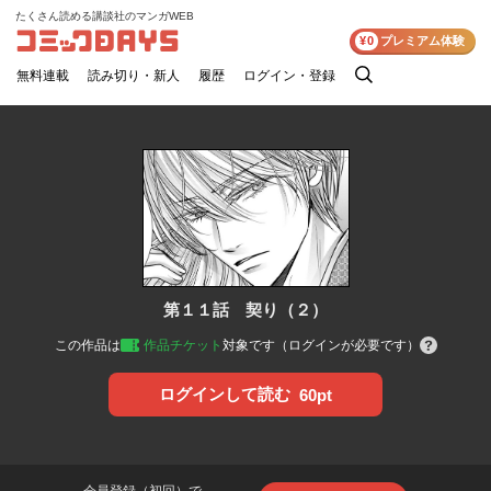
たくさん読める講談社のマンガWEB
コミックDAYS
¥0
プレミアム体験
無料連載
読み切り・新人
履歴
ログイン・登録
検
索
第１１話 契り（２）
この作品は
作品チケット
対象です（ログインが必要です）
ログインして読む
60pt