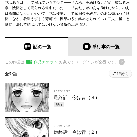
花はある日、川で溺れている美少年——『のあ』を助ける。だが、彼は紫扇
楼に陰間として売られる道中だった…。『あたしがのあを助けたから、のあ
は陰間になった』やがて一花は楼主として紫扇楼を継ぎ、のあは売れっ子陰
間になる。欲望うずまく芳町で、因果の糸に絡めとられていく二人。楼主と
陰間、決して結ばれてはいけない禁断の江戸情話。
話の一覧
単行本
の一覧
この作品は
作品チケット
対象です（ログインが必要です）
全37話
1話から
2025/12/25
最終話 今は昔（３）
65
pt
2025/12/25
最終話 今は昔（２）