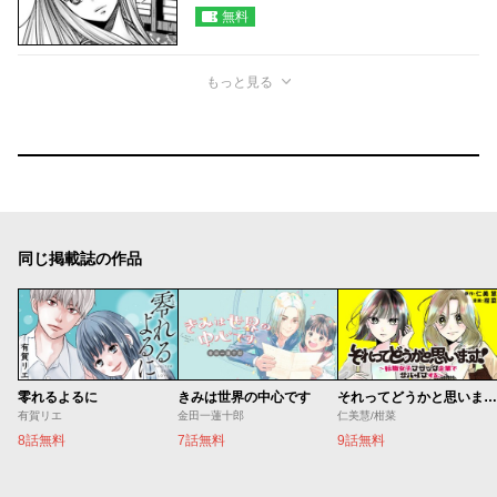
無料
もっと見る
同じ掲載誌の作品
零れるよるに
きみは世界の中心です
それってどうかと思います！～転職女子、ブラック企業でサバイブする。～
有賀リエ
金田一蓮十郎
仁美慧/柑菜
8話無料
7話無料
9話無料