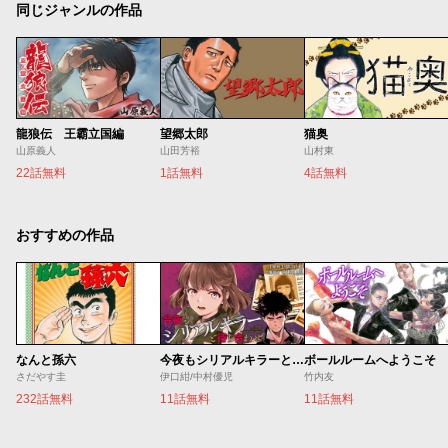
同じジャンルの作品
龍狼伝 王霸立国編
望郷太郎
猫奥
山原義人
山田芳裕
山村東
22話無料
1話無料
4話無料
おすすめの作品
なんと孫六
今夜もシリアルキラーと待ち合わせ
ボールルームへようこそ
さだやす圭
伊口紺/中村優児
竹内友
232話無料
11話無料
11話無料