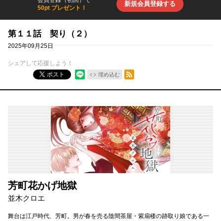
会員登録（初回）で
新規会員登録する
50pt プレゼント！
第１１話 契り（２）
2025年09月25日
シェアして応援しよう！
RSSフィード
ポスト
埋め込む
芳町花かげ地獄
並木クロエ
舞台は江戸時代、芳町。男が春を売る陰間茶屋・紫扇楼の跡取り娘である一