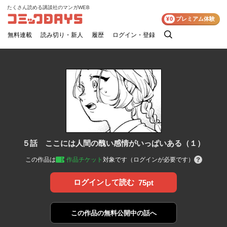
たくさん読める講談社のマンガWEB
コミックDAYS
¥0
プレミアム体験
無料連載
読み切り・新人
履歴
ログイン・登録
検
索
５話 ここには人間の醜い感情がいっぱいある（１）
この作品は
作品チケット
対象です（ログインが必要です）
ログインして読む
75pt
この作品の
無料公開中の話へ