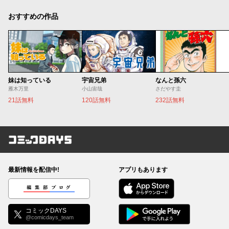
おすすめの作品
妹は知っている
宇宙兄弟
なんと孫六
雁木万里
小山宙哉
さだやす圭
21話無料
120話無料
232話無料
コミックDAYS
最新情報を配信中!
アプリもあります
編集部ブログ
コミックDAYS
@comicdays_team