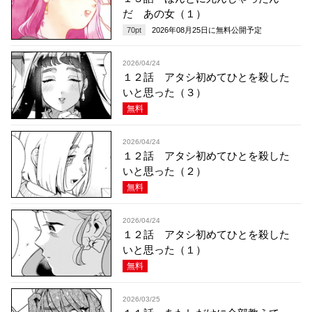
だ あの女（１）
70
pt
2026年08月25日
に無料公開予定
2026/04/24
１２話 アタシ初めてひとを殺した
いと思った（３）
無料
2026/04/24
１２話 アタシ初めてひとを殺した
いと思った（２）
無料
2026/04/24
１２話 アタシ初めてひとを殺した
いと思った（１）
無料
2026/03/25