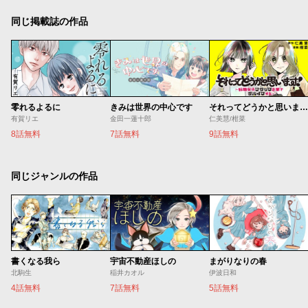
同じ掲載誌の作品
零れるよるに
きみは世界の中心です
それってどうかと思います！～転職女子、ブラック企業でサバイブする。～
有賀リエ
金田一蓮十郎
仁美慧/柑菜
8話無料
7話無料
9話無料
同じジャンルの作品
書くなる我ら
宇宙不動産ほしの
まがりなりの春
北駒生
稲井カオル
伊波日和
4話無料
7話無料
5話無料