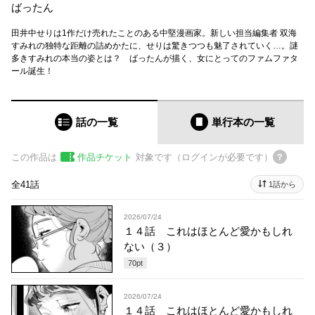
ばったん
田井中せりは1作だけ売れたことのある中堅漫画家。新しい担当編集者 双海
すみれの独特な距離の詰めかたに、せりは驚きつつも魅了されていく…。謎
多きすみれの本当の姿とは？ ばったんが描く、女にとってのファムファタ
ール誕生！
話の一覧
単行本
の一覧
この作品は
作品チケット
対象です（ログインが必要です）
全41話
1話から
2026/07/24
１４話 これはほとんど愛かもしれ
ない（３）
70
pt
2026/07/24
１４話 これはほとんど愛かもしれ