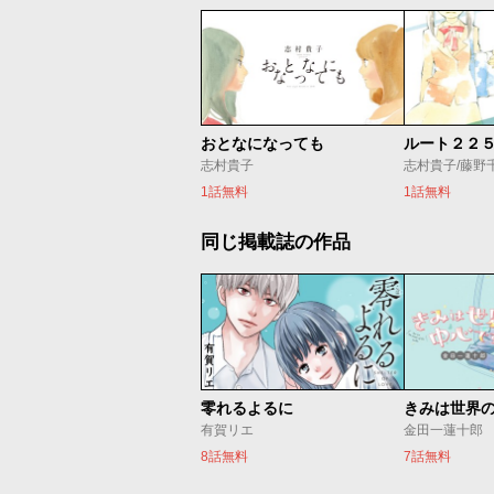
おとなになっても
ルート２２
志村貴子
志村貴子/藤野
1話無料
1話無料
同じ掲載誌の作品
零れるよるに
きみは世界
有賀リエ
金田一蓮十郎
8話無料
7話無料