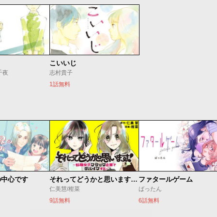
５
こいいじ
千夜
志村貴子
1話無料
の中心です
それってどうかと思います！～転職女子、ブラック企業でサバイブする。～
ファタールゲーム
仁美慧/柑菜
ばったん
9話無料
6話無料