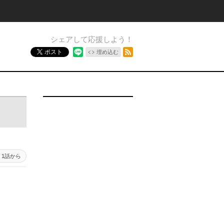
シェアして応援しよう！
RSSフィード
ポスト
埋め込む
1話から