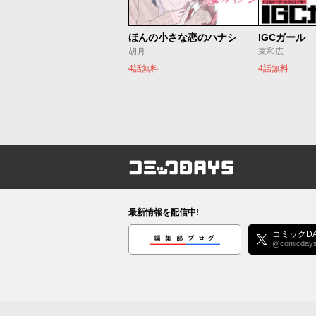
ほんの小さな恋のハナシ
IGCガール
胡月
東和広
4話無料
4話無料
コミックDAYS
最新情報を配信中!
編集部ブログ
コミックDA
@comicday