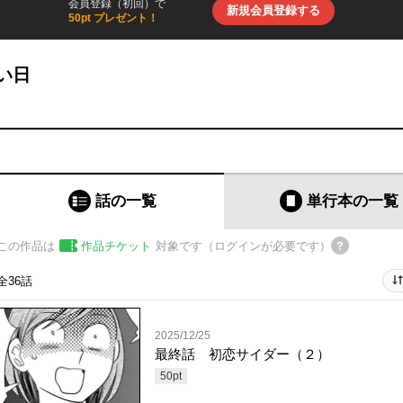
会員登録（初回）で
新規会員登録する
50pt プレゼント！
い日
話の一覧
単行本
の一覧
この作品は
作品チケット
対象です（ログインが必要です）
全36話
2025/12/25
最終話 初恋サイダー（２）
50
pt