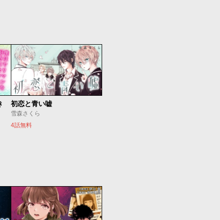
き
初恋と青い嘘
雪森さくら
4話無料