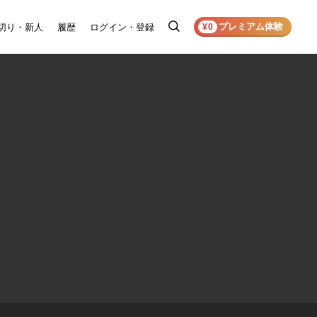
プレミアム体験
切り・新人
履歴
ログイン・登録
検
¥0
索