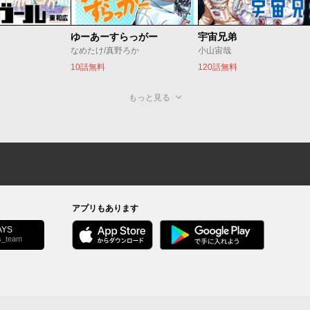
ゆーあーすらっがー
宇宙兄弟
なめたけ/真野ろか
小山宙哉
10話無料
120話無料
もっと見る
アプリもあります
YS
s_team