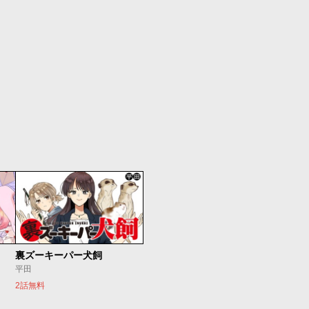
裏ズーキーパー犬飼
平田
2話無料