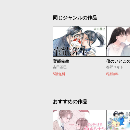
同じジャンルの作品
官能先生
僕のいとこ
吉田基已
春野ユキト
5話無料
8話無料
おすすめの作品