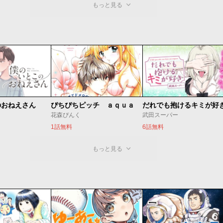
もっと見る
のおねえさん
ぴちぴちピッチ ａｑｕａ
だれでも抱けるキミが好
花森ぴんく
武田スーパー
1話無料
6話無料
もっと見る