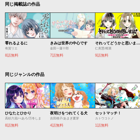
同じ掲載誌の作品
零れるよるに
きみは世界の中心です
それってどうかと思います！～転職女子、ブラック企業でサバイブする。～
有賀リエ
金田一蓮十郎
仁美慧/柑菜
8話無料
7話無料
9話無料
同じジャンルの作品
ひなたとひかり
夜明けをつれてくる犬
セットマッチ！
高杉六花/べあろ/万冬しま
吉田桃子/あまぎ夏芽
カトウコトノ
8話無料
4話無料
1話無料