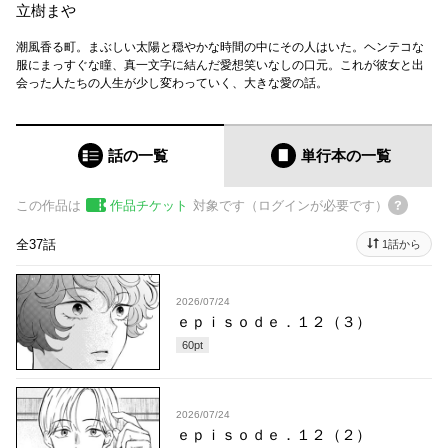
立樹まや
潮風香る町。まぶしい太陽と穏やかな時間の中にその人はいた。ヘンテコな
服にまっすぐな瞳、真一文字に結んだ愛想笑いなしの口元。これが彼女と出
会った人たちの人生が少し変わっていく、大きな愛の話。
話の一覧
単行本
の一覧
この作品は
作品チケット
対象です（ログインが必要です）
全37話
1話から
2026/07/24
ｅｐｉｓｏｄｅ．１２（３）
60
pt
2026/07/24
ｅｐｉｓｏｄｅ．１２（２）