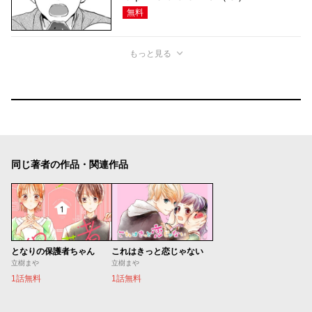
無料
もっと見る
同じ著者の作品・関連作品
となりの保護者ちゃん
これはきっと恋じゃない
立樹まや
立樹まや
1話無料
1話無料