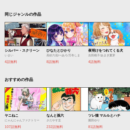
同じジャンルの作品
シルバー・スクリーン
ひなたとひかり
夜明けをつれてくる犬
いまい
高杉六花/べあろ/万冬しま
吉田桃子/あまぎ夏芽
4話無料
8話無料
4話無料
おすすめの作品
ヤニねこ
なんと孫六
ツレ猫 マルルとハチ
にゃんにゃんファクトリー
さだやす圭
園田ゆり
107話無料
232話無料
81話無料