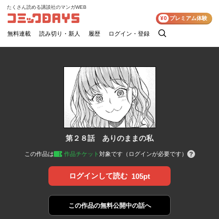
たくさん読める講談社のマンガWEB
コミックDAYS
¥0
プレミアム体験
無料連載
読み切り・新人
履歴
ログイン・登録
検
索
第２８話 ありのままの私
この作品は
作品チケット
対象です（ログインが必要です）
ログインして読む
105pt
この作品の
無料公開中の話へ