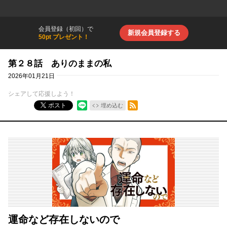
会員登録（初回）で
新規会員登録する
50pt プレゼント！
第２８話 ありのままの私
2026年01月21日
シェアして応援しよう！
RSSフィード
ポスト
埋め込む
運命など存在しないので