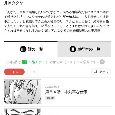
井原タクヤ
「あなた、本当に結婚したいのですか？」悩める相談者たちにズバズバ本音
で斬り込む坊主でコワモテの結婚アドバイザー柏木は、「人を幸せにする仕
事がしたい」と就職してきた新入社員の町田ユナたちとともに、結婚を目指
す人たちに気づきを与え、成長させていく。どうすれば結婚できるのか？ ど
うすれば幸せになれるのか？ 超リアルな令和の結婚相談所お仕事漫画！
話の一覧
単行本
の一覧
この作品は
作品チケット
対象です（ログインが必要です）
54 - 5
4 - 1
1話から
2026/08/05
第５４話 非効率な仕事
100
pt