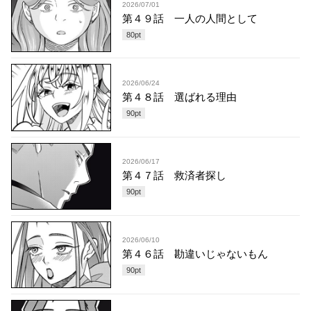
2026/07/01
第４９話 一人の人間として
80
pt
2026/06/24
第４８話 選ばれる理由
90
pt
2026/06/17
第４７話 救済者探し
90
pt
2026/06/10
第４６話 勘違いじゃないもん
90
pt