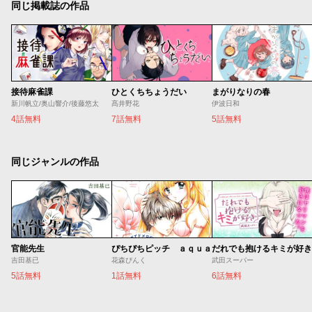
同じ掲載誌の作品
接待麻雀課
ひとくちちょうだい
まがりなりの春
新川帆立/奥山響介/後藤悠太
髙井野花
伊波日和
4話無料
7話無料
5話無料
同じジャンルの作品
官能先生
ぴちぴちピッチ ａｑｕａ
だれでも抱けるキミが好き
吉田基已
花森ぴんく
武田スーパー
5話無料
1話無料
6話無料