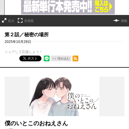
拡大
全画面
移動
第２話／秘密の場所
2025年10月28日
シェアして応援しよう！
RSSフィード
ポスト
埋め込む
僕のいとこのおねえさん