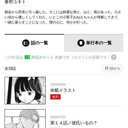
春野ユキト
都会から田舎に引っ越した。そこには綺麗な海と、山と、風があった。小さ
い頃から優しくしてくれた、いとこの小夜子おねえちゃんが帰郷してきて、
一緒に暮らすことになった。僕の心に、何かが灯った。
話の一覧
単行本
の一覧
この作品は
作品チケット
対象です（ログインが必要です）
全18話
1話から
2026/08/04
休載イラスト
無料
2026/07/21
第１４話／彼氏いるの？