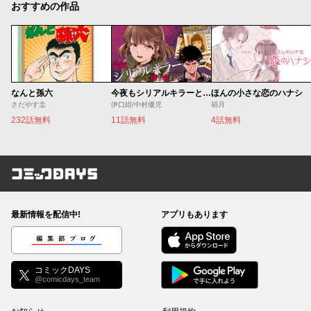
おすすめの作品
なんと孫六
今夜もシリアルキラーと待ち合わせ
ほんの小さな恋のハナシ
さだやす圭
伊口紺/中村優児
胡月
232話無料
11話無料
4話無料
コミックDAYS
最新情報を配信中!
アプリもあります
編集部ブログ
コミックDAYS
@comicdays_team