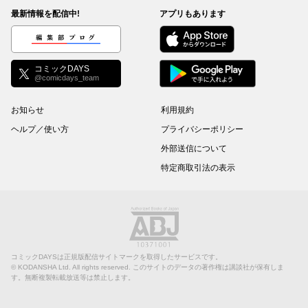
最新情報を配信中!
アプリもあります
編集部ブログ
コミックDAYS
@comicdays_team
お知らせ
利用規約
ヘルプ／使い方
プライバシーポリシー
外部送信について
特定商取引法の表示
コミックDAYSは正規版配信サイトマークを取得したサービスです。
©
KODANSHA Ltd.
All rights reserved. このサイトのデータの著作権は講談社が保有しま
す。無断複製転載放送等は禁止します。