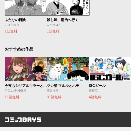
ふたりの日陰
殺し屋、湯治へ行く
こはらゆき
コハラユキ
1話無料
1話無料
おすすめの作品
今夜もシリアルキラーと待ち合わせ
ツレ猫 マルルとハチ
IGCガール
伊口紺/中村優児
園田ゆり
東和広
11話無料
81話無料
4話無料
コミックDAYS