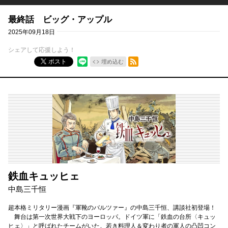
最終話 ビッグ・アップル
2025年09月18日
シェアして応援しよう！
RSSフィード
ポスト
埋め込む
鉄血キュッヒェ
中島三千恒
超本格ミリタリー漫画『軍靴のバルツァー』の中島三千恒、講談社初登場！
舞台は第一次世界大戦下のヨーロッパ。ドイツ軍に「鉄血の台所〈キュッ
ヒェ〉」と呼ばれたチームがいた。若き料理人＆変わり者の軍人の凸凹コン