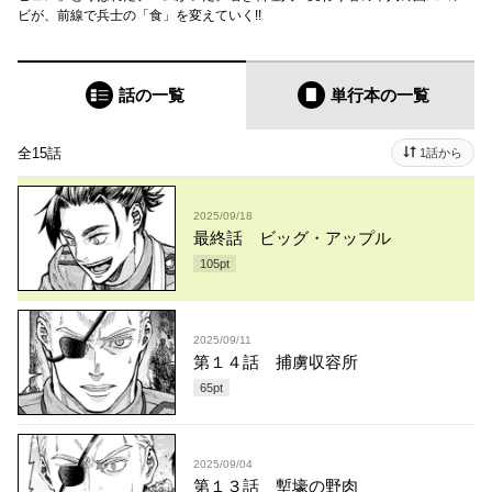
ビが、前線で兵士の「食」を変えていく!!
話の一覧
単行本
の一覧
全15話
1話から
2025/09/18
最終話 ビッグ・アップル
105
pt
2025/09/11
第１４話 捕虜収容所
65
pt
2025/09/04
第１３話 塹壕の野肉