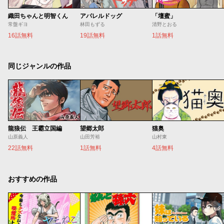
織田ちゃんと明智くん
アパレルドッグ
「壇蜜」
常盤ギヨ
林田もずる
清野とおる
16話無料
19話無料
1話無料
同じジャンルの作品
龍狼伝 王霸立国編
望郷太郎
猫奥
山原義人
山田芳裕
山村東
22話無料
1話無料
4話無料
おすすめの作品