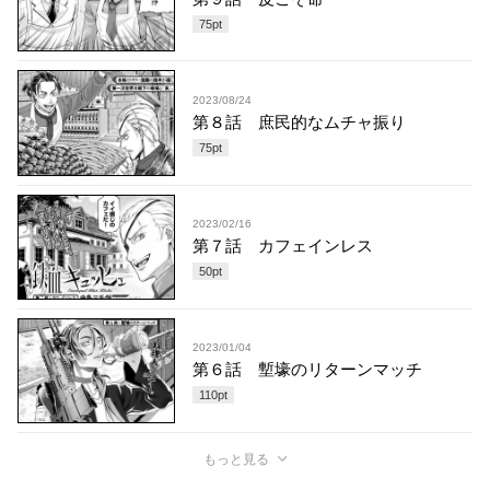
75
pt
2023/08/24
第８話 庶民的なムチャ振り
75
pt
2023/02/16
第７話 カフェインレス
50
pt
2023/01/04
第６話 塹壕のリターンマッチ
110
pt
もっと見る