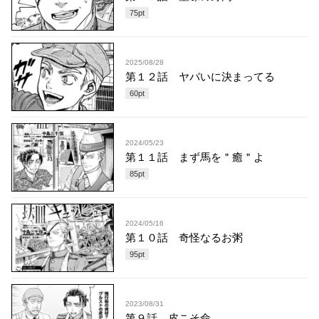
75
pt
2025/08/28
第１２話 ヤバいに決まってる
60
pt
2024/05/23
第１１話 まず馬を＂癒＂よ
85
pt
2024/05/16
第１０話 奇怪なるお粥
95
pt
2023/08/31
第９話 皮こそ命