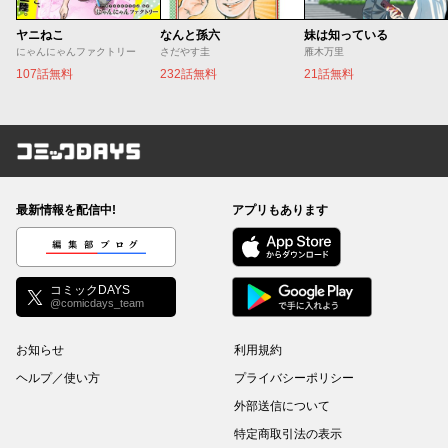
ヤニねこ
なんと孫六
妹は知っている
にゃんにゃんファクトリー
さだやす圭
雁木万里
107話無料
232話無料
21話無料
コミックDAYS
最新情報を配信中!
アプリもあります
編集部ブログ
コミックDAYS
@comicdays_team
お知らせ
利用規約
ヘルプ／使い方
プライバシーポリシー
外部送信について
特定商取引法の表示