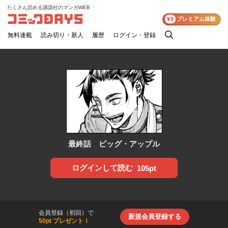
たくさん読める講談社のマンガWEB
コミックDAYS
¥0
プレミアム体験
無料連載
読み切り・新人
履歴
ログイン・登録
検
索
最終話 ビッグ・アップル
ログインして読む
105pt
会員登録（初回）で
新規会員登録する
50pt プレゼント！