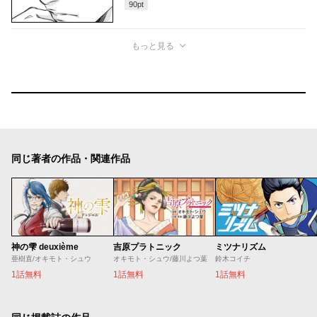
90
pt
もっと見る
同じ著者の作品・関連作品
神の雫 deuxième
吉原プラトニック
ミツナリズム
亜樹直/オキモト・シュウ
オキモト・シュウ/藤川よつ葉
鈴木コイチ
1話無料
1話無料
1話無料