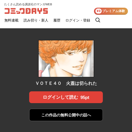
たくさん読める講談社のマンガWEB
コミックDAYS
¥0
プレミアム体験
無料連載
読み切り・新人
履歴
ログイン・登録
検
索
ＶＯＴＥ４０ 火蓋は切られた
ログインして読む
95pt
この作品の
無料公開中の話へ