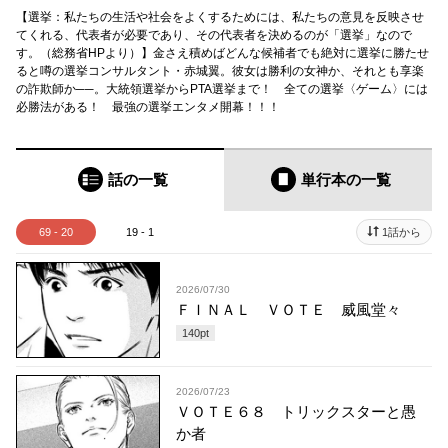
【選挙：私たちの生活や社会をよくするためには、私たちの意見を反映させ
てくれる、代表者が必要であり、その代表者を決めるのが「選挙」なので
す。（総務省HPより）】金さえ積めばどんな候補者でも絶対に選挙に勝たせ
ると噂の選挙コンサルタント・赤城翼。彼女は勝利の女神か、それとも享楽
の詐欺師か──。大統領選挙からPTA選挙まで！ 全ての選挙〈ゲーム〉には
必勝法がある！ 最強の選挙エンタメ開幕！！！
話の一覧
単行本
の一覧
69 - 20
19 - 1
1話から
2026/07/30
ＦＩＮＡＬ ＶＯＴＥ 威風堂々
140
pt
2026/07/23
ＶＯＴＥ６８ トリックスターと愚
か者