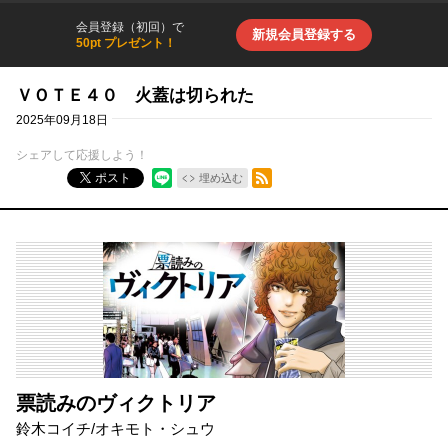
会員登録（初回）で
新規会員登録する
50pt プレゼント！
ＶＯＴＥ４０ 火蓋は切られた
2025年09月18日
シェアして応援しよう！
RSSフィード
ポスト
埋め込む
票読みのヴィクトリア
鈴木コイチ
/
オキモト・シュウ