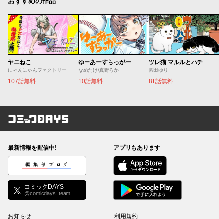
おすすめの作品
ヤニねこ
ゆーあーすらっがー
ツレ猫 マルルとハチ
にゃんにゃんファクトリー
なめたけ/真野ろか
園田ゆり
107話無料
10話無料
81話無料
コミックDAYS
最新情報を配信中!
アプリもあります
編集部ブログ
コミックDAYS
@comicdays_team
お知らせ
利用規約