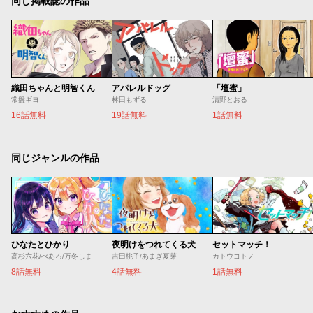
同じ掲載誌の作品
織田ちゃんと明智くん
アパレルドッグ
「壇蜜」
常盤ギヨ
林田もずる
清野とおる
16話無料
19話無料
1話無料
同じジャンルの作品
ひなたとひかり
夜明けをつれてくる犬
セットマッチ！
高杉六花/べあろ/万冬しま
吉田桃子/あまぎ夏芽
カトウコトノ
8話無料
4話無料
1話無料