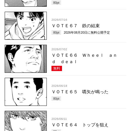
80
pt
2026/07/16
ＶＯＴＥ６７ 鉄の結束
80
pt
2026年08月20日
に無料公開予定
2026/07/02
ＶＯＴＥ６６ Ｗｈｅｅｌ ａｎ
ｄ ｄｅａｌ
無料
2026/06/18
ＶＯＴＥ６５ 嚆矢が鳴った
80
pt
2026/06/11
ＶＯＴＥ６４ トップを狙え