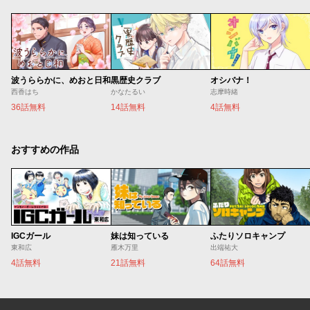
波うららかに、めおと日和
黒歴史クラブ
オシバナ！
西香はち
かなたるい
志摩時緒
36話無料
14話無料
4話無料
おすすめの作品
IGCガール
妹は知っている
ふたりソロキャンプ
東和広
雁木万里
出端祐大
4話無料
21話無料
64話無料