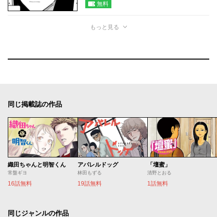
無料
もっと見る
同じ掲載誌の作品
織田ちゃんと明智くん
アパレルドッグ
「壇蜜」
常盤ギヨ
林田もずる
清野とおる
16話無料
19話無料
1話無料
同じジャンルの作品