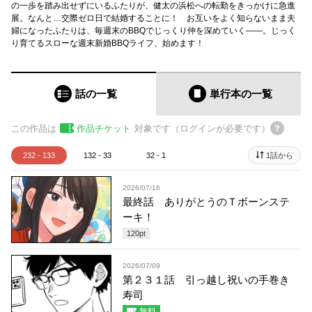
の一歩を踏み出せずにいるふたりが、健太の浜松への転勤をきっかけに急進
展。なんと…交際ゼロ日で結婚することに！ お互いをよく知らないまま夫
婦になったふたりは、毎週末のBBQでじっくり仲を深めていく――。じっく
り育てるスローな週末新婚BBQライフ、始めます！
話の一覧
単行本
の一覧
この作品は
作品チケット
対象です（ログインが必要です）
232 - 133
132 - 33
32 - 1
1話から
2026/07/16
最終話 ありがとうのＴボーンステ
ーキ！
120
pt
2026/07/09
第２３１話 引っ越し祝いの手巻き
寿司
無料