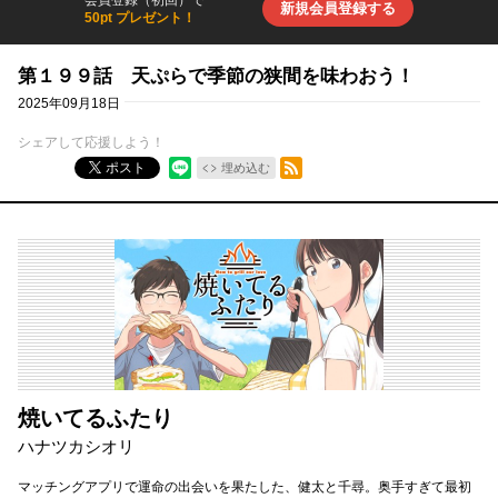
会員登録（初回）で
新規会員登録する
50pt プレゼント！
第１９９話 天ぷらで季節の狭間を味わおう！
2025年09月18日
シェアして応援しよう！
RSSフィード
ポスト
埋め込む
焼いてるふたり
ハナツカシオリ
マッチングアプリで運命の出会いを果たした、健太と千尋。奥手すぎて最初