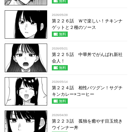
無料
2026/05/28
第２２６話 Ｗで楽しい！チキンナ
ゲットと２種のソース
無料
2026/05/21
第２２５話 中華丼でがんばれ新社
会人！
無料
2026/05/14
第２２４話 相性バツグン！サグチ
キンカレー×コーヒー
無料
2026/04/30
第２２３話 孤独を癒やす目玉焼き
ウインナー丼