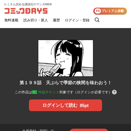
たくさん読める講談社のマンガWEB
コミックDAYS
¥0
プレミアム体験
無料連載
読み切り・新人
履歴
ログイン・登録
検
索
第１９９話 天ぷらで季節の狭間を味わおう！
この作品は
作品チケット
対象です（ログインが必要です）
ログインして読む
85pt