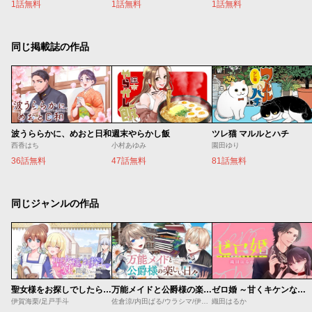
1話無料
1話無料
1話無料
同じ掲載誌の作品
波うららかに、めおと日和
週末やらかし飯
ツレ猫 マルルとハチ
西香はち
小村あゆみ
園田ゆり
36話無料
47話無料
81話無料
同じジャンルの作品
聖女様をお探しでしたら妹で間違いありません。さあどうぞお連れください、今すぐ。
万能メイドと公爵様の楽しい日々
ゼロ婚 ～甘くキケンな極秘任務～
伊賀海栗/足戸手斗
佐倉涼/内田ぱる/ウラシマ/伊藤テリヤキ
織田はるか