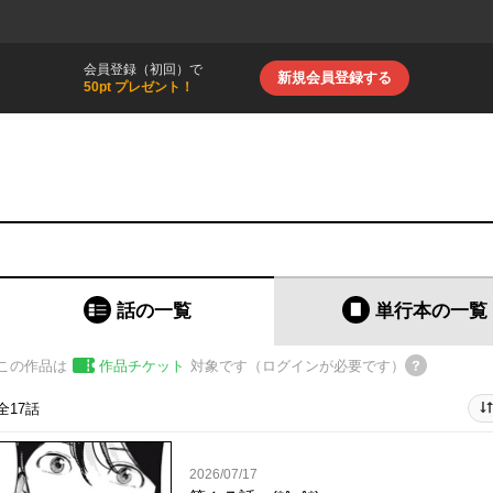
会員登録（初回）で
新規会員登録する
50pt プレゼント！
話の一覧
単行本
の一覧
この作品は
作品チケット
対象です（ログインが必要です）
全17話
2026/07/17