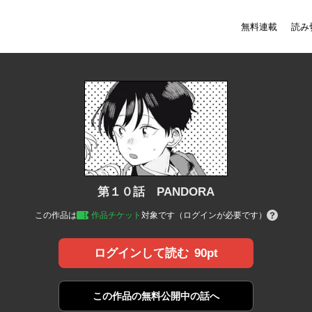
無料連載
読み
第１０話 PANDORA
この作品は
作品チケット
対象です（ログインが必要です）
90pt
ログインして読む
この作品の
無料公開中の話へ