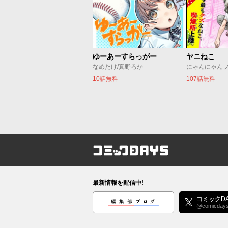
ゆーあーすらっがー
ヤニねこ
なめたけ/真野ろか
にゃんにゃん
10話無料
107話無料
コミックDAYS
最新情報を配信中!
編集部ブログ
コミックDA
@comicday