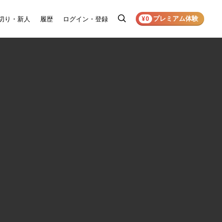
プレミアム体験
切り・新人
履歴
ログイン・登録
検
¥0
索