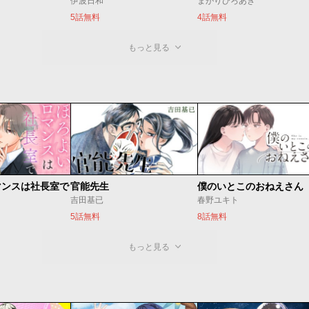
伊波日和
まがりひろあき
5話無料
4話無料
もっと見る
マンスは社長室で
官能先生
僕のいとこのおねえさん
吉田基已
春野ユキト
5話無料
8話無料
もっと見る