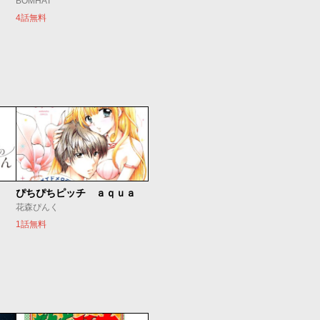
BOMHAT
4話無料
ぴちぴちピッチ ａｑｕａ
花森ぴんく
1話無料