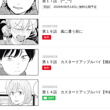
第１７話 (*^_^*)
90
pt
2026年08月14日
に無料公開予定
2026/07/03
第１６話 嵐に遭う前に
無料
2026/06/19
第１５話 カスタードアップルパイ【後
無料
2026/05/22
第１４話 カスタードアップルパイ【中
無料