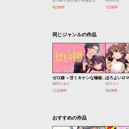
新川帆立/奥山響介/後藤悠太
髙井野花
4話無料
7話無料
同じジャンルの作品
ゼロ婚 ～甘くキケンな極秘任務～
ほろよいロ
織田はるか
花川ちと
11話無料
6話無料
おすすめの作品