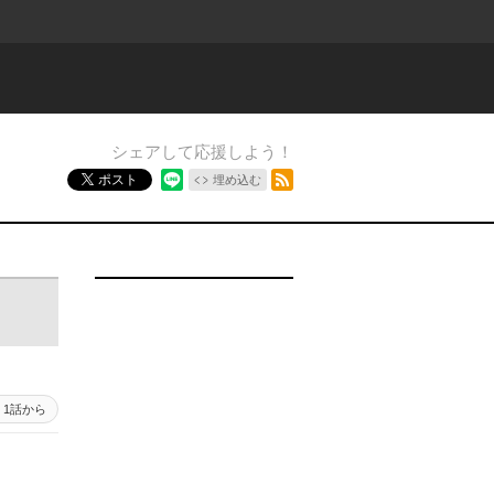
シェアして応援しよう！
RSSフィード
ポスト
埋め込む
1話から