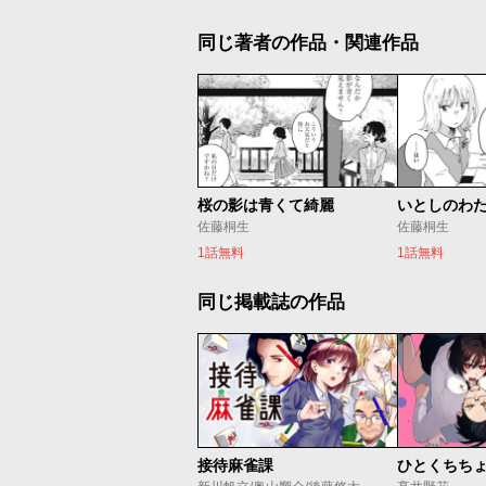
同じ著者の作品・関連作品
桜の影は青くて綺麗
いとしのわ
佐藤桐生
佐藤桐生
1話無料
1話無料
同じ掲載誌の作品
接待麻雀課
ひとくちち