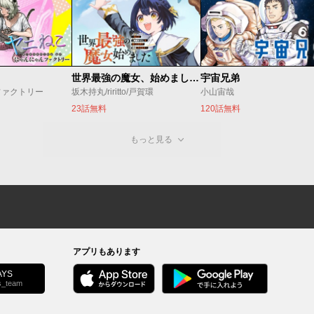
世界最強の魔女、始めました ～私だけ『攻略サイト』を見れる世界で自由に生きます～
宇宙兄弟
ファクトリー
坂木持丸/riritto/戸賀環
小山宙哉
23話無料
120話無料
もっと見る
アプリもあります
YS
s_team