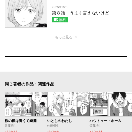
2025/11/28
第８話 うまく言えないけど
無料
もっと見る
同じ著者の作品・関連作品
桜の影は青くて綺麗
いとしのわたし
ハウトゥー・ホーム
佐藤桐生
佐藤桐生
佐藤桐生