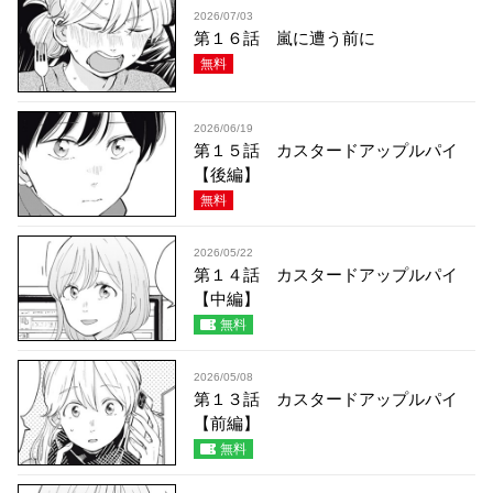
2026/07/03
第１６話 嵐に遭う前に
無料
2026/06/19
第１５話 カスタードアップルパイ
【後編】
無料
2026/05/22
第１４話 カスタードアップルパイ
【中編】
無料
2026/05/08
第１３話 カスタードアップルパイ
【前編】
無料