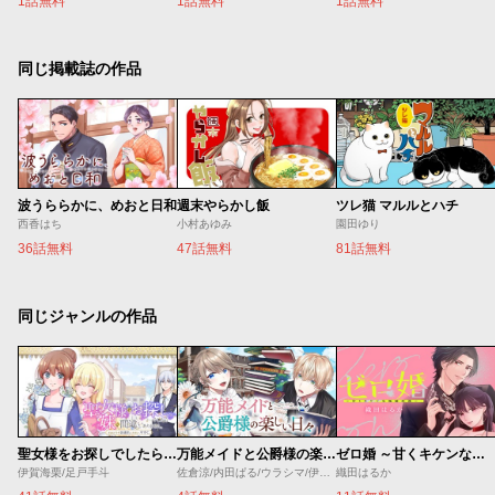
1話無料
1話無料
1話無料
同じ掲載誌の作品
波うららかに、めおと日和
週末やらかし飯
ツレ猫 マルルとハチ
西香はち
小村あゆみ
園田ゆり
36話無料
47話無料
81話無料
同じジャンルの作品
聖女様をお探しでしたら妹で間違いありません。さあどうぞお連れください、今すぐ。
万能メイドと公爵様の楽しい日々
ゼロ婚 ～甘くキケンな極秘任務～
伊賀海栗/足戸手斗
佐倉涼/内田ぱる/ウラシマ/伊藤テリヤキ
織田はるか