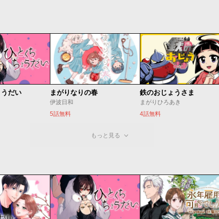
ょうだい
まがりなりの春
鉄のおじょうさま
伊波日和
まがりひろあき
5話無料
4話無料
もっと見る