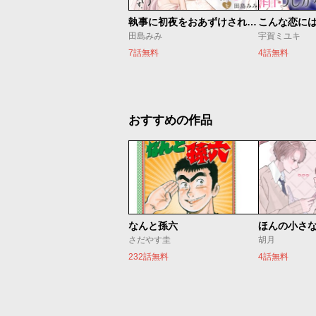
執事に初夜をおあずけされてます。
こんな恋に
田島みみ
宇賀ミユキ
7話無料
4話無料
おすすめの作品
なんと孫六
ほんの小さ
さだやす圭
胡月
232話無料
4話無料