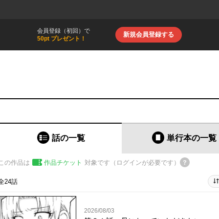
会員登録（初回）で
新規会員登録する
50pt プレゼント！
話の一覧
単行本
の一覧
この作品は
作品チケット
対象です（ログインが必要です）
全24話
2026/08/03