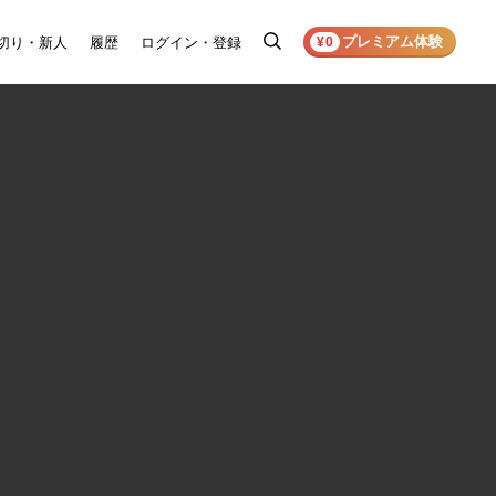
プレミアム体験
切り・新人
履歴
ログイン・登録
検
¥0
索