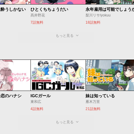
は酔うしかない
ひとくちちょうだい
永年雇用は可能でしょう
髙井野花
梨川リサ/yokuu
7話無料
18話無料
もっと見る
な恋のハナシ
IGCガール
妹は知っている
東和広
雁木万里
4話無料
21話無料
もっと見る