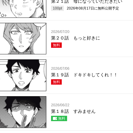
第２１話 母になっていただきたい
100
pt
2026年08月17日
に無料公開予定
2026/07/20
第２０話 もっと好きに
無料
2026/07/06
第１９話 ドキドキしてくれ！！
無料
2026/06/22
第１８話 すみません
無料