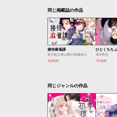
同じ掲載誌の作品
接待麻雀課
ひとくちち
新川帆立/奥山響介/後藤悠太
髙井野花
4話無料
7話無料
同じジャンルの作品