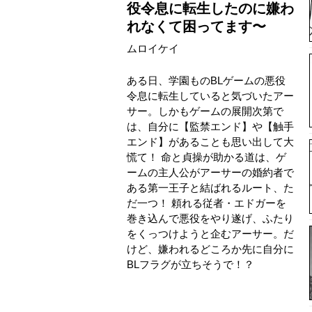
役令息に転生したのに嫌わ
れなくて困ってます〜
ムロイケイ
ある日、学園ものBLゲームの悪役
令息に転生していると気づいたアー
サー。しかもゲームの展開次第で
は、自分に【監禁エンド】や【触手
エンド】があることも思い出して大
慌て！ 命と貞操が助かる道は、ゲ
ームの主人公がアーサーの婚約者で
ある第一王子と結ばれるルート、た
だ一つ！ 頼れる従者・エドガーを
巻き込んで悪役をやり遂げ、ふたり
をくっつけようと企むアーサー。だ
けど、嫌われるどころか先に自分に
BLフラグが立ちそうで！？