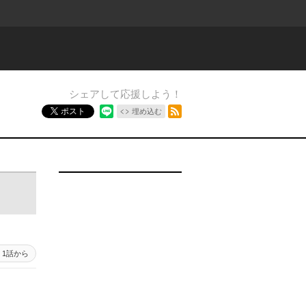
シェアして応援しよう！
RSSフィード
ポスト
埋め込む
1話から