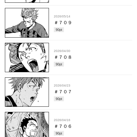
2026/05/14
＃７０９
90
pt
2026/04/30
＃７０８
90
pt
2026/04/23
＃７０７
90
pt
2026/04/16
＃７０６
90
pt