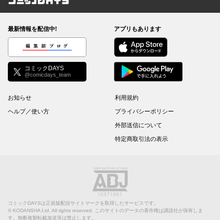
コミックDAYS
最新情報を配信中!
アプリもあります
編集部ブログ
コミックDAYS
@comicdays_team
お知らせ
利用規約
ヘルプ／使い方
プライバシーポリシー
外部送信について
特定商取引法の表示
コミックDAYSは正規版配信サイトマークを取得したサービスです。
©
KODANSHA Ltd.
All rights reserved. このサイトのデータの著作権は講談社が保有しま
す。無断複製転載放送等は禁止します。