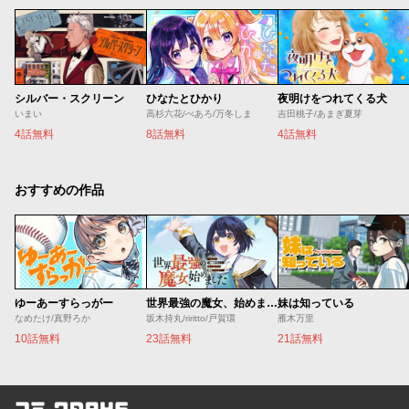
シルバー・スクリーン
ひなたとひかり
夜明けをつれてくる犬
いまい
高杉六花/べあろ/万冬しま
吉田桃子/あまぎ夏芽
4話無料
8話無料
4話無料
おすすめの作品
ゆーあーすらっがー
世界最強の魔女、始めました ～私だけ『攻略サイト』を見れる世界で自由に生きます～
妹は知っている
なめたけ/真野ろか
坂木持丸/riritto/戸賀環
雁木万里
10話無料
23話無料
21話無料