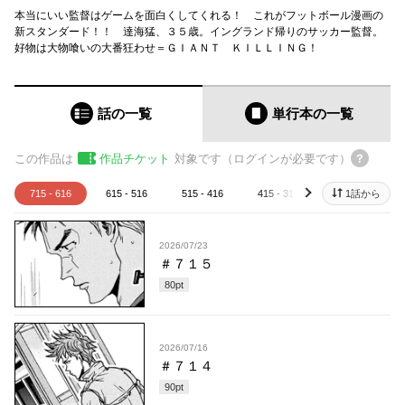
本当にいい監督はゲームを面白くしてくれる！ これがフットボール漫画の
新スタンダード！！ 達海猛、３５歳。イングランド帰りのサッカー監督。
好物は大物喰いの大番狂わせ＝ＧＩＡＮＴ ＫＩＬＬＩＮＧ！
話の一覧
単行本
の一覧
この作品は
作品チケット
対象です（ログインが必要です）
715 - 616
615 - 516
515 - 416
415 - 316
315 - 216
1話から
next
2026/07/23
＃７１５
80
pt
2026/07/16
＃７１４
90
pt