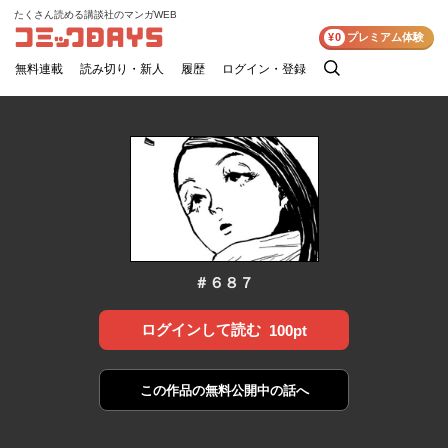
たくさん読める講談社のマンガWEB
コミックDAYS
¥0
プレミアム体験
無料連載
読み切り・新人
履歴
ログイン・登録
検
索
＃６８７
ログインして読む
100pt
この作品の
無料公開中の話へ