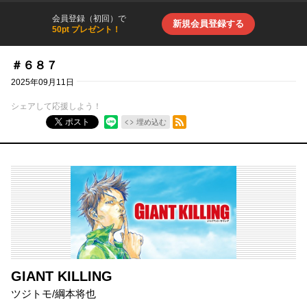
会員登録（初回）で
新規会員登録する
50pt プレゼント！
＃６８７
2025年09月11日
シェアして応援しよう！
RSSフィード
ポスト
埋め込む
GIANT KILLING
ツジトモ
/
綱本将也