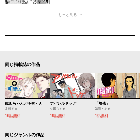
もっと見る
同じ掲載誌の作品
織田ちゃんと明智くん
アパレルドッグ
「壇蜜」
常盤ギヨ
林田もずる
清野とおる
16話無料
19話無料
1話無料
同じジャンルの作品