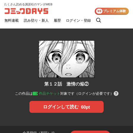
たくさん読める講談社のマンガWEB
コミックDAYS
¥0
プレミアム体験
無料連載
読み切り・新人
履歴
ログイン・登録
検
索
第１２話 激情の焔②
この作品は
作品チケット
対象です（ログインが必要です）
ログインして読む
60pt