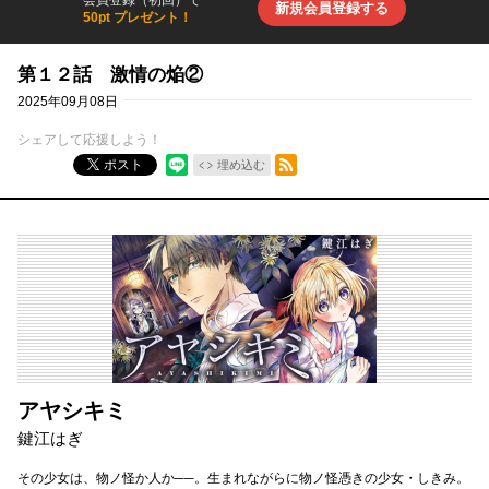
会員登録（初回）で
新規会員登録する
50pt プレゼント！
第１２話 激情の焔②
2025年09月08日
シェアして応援しよう！
RSSフィード
ポスト
埋め込む
アヤシキミ
鍵江はぎ
その少女は、物ノ怪か人か──。生まれながらに物ノ怪憑きの少女・しきみ。