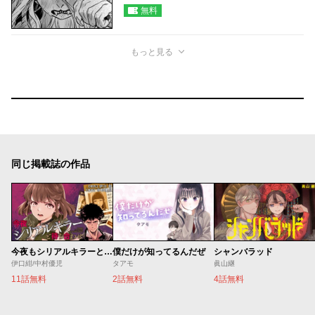
無料
もっと見る
同じ掲載誌の作品
今夜もシリアルキラーと待ち合わせ
僕だけが知ってるんだぜ
シャンバラッド
伊口紺/中村優児
タアモ
眞山継
11話無料
2話無料
4話無料