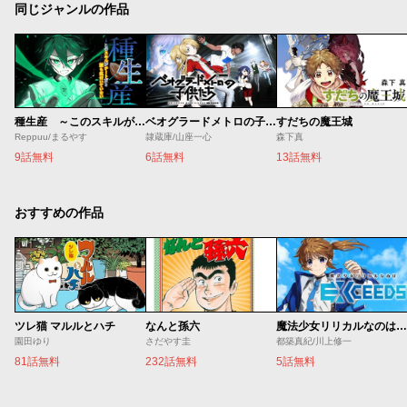
同じジャンルの作品
種生産 ～このスキルがチートだとまだ誰も気付いていない～
ベオグラードメトロの子供たち
すだちの魔王城
Reppuu/まるやす
隷蔵庫/山座一心
森下真
9話無料
6話無料
13話無料
おすすめの作品
ツレ猫 マルルとハチ
なんと孫六
魔法少女リリカルなのは EXCEEDS
園田ゆり
さだやす圭
都築真紀/川上修一
81話無料
232話無料
5話無料