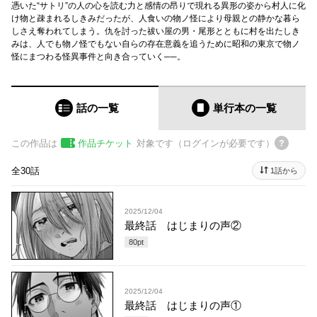
憑いた“サトリ”の人の心を読む力と感情の昂りで現れる異形の姿から村人に化
け物と疎まれるしきみだったが、人食いの物ノ怪により母親との静かな暮ら
しさえ奪われてしまう。仇を討った祓い屋の男・尾形とともに村を出たしき
みは、人でも物ノ怪でもない自らの存在意義を追うために昭和の東京で物ノ
怪にまつわる怪異事件と向き合っていく──。
話の一覧
単行本
の一覧
この作品は
作品チケット
対象です（ログインが必要です）
全30話
1話から
2025/12/04
最終話 はじまりの声②
80
pt
2025/12/04
最終話 はじまりの声①