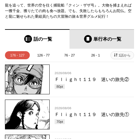
龍を追って、世界の空を往く捕龍船『クィン・ザザ号』。大物を捕まえれば
一獲千金、獲りたての肉も食べ放題。でも、失敗したらもちろんお陀仏。空
と龍に魅せられた乗組員たちの大冒険の旅＆世界グルメ紀行！
話の一覧
単行本
の一覧
176 - 127
126 - 77
76 - 27
26 - 1
1話から
2026/08/06
Ｆｌｉｇｈｔ１１９ 迷いの旅先②
80
pt
2026/08/06
Ｆｌｉｇｈｔ１１９ 迷いの旅先①
70
pt