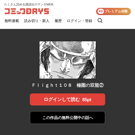
たくさん読める講談社のマンガWEB
コミックDAYS
¥0
プレミアム体験
無料連載
読み切り・新人
履歴
ログイン・登録
検
索
Ｆｌｉｇｈｔ１０８ 極圏の双龍②
ログインして読む
85pt
この作品の
無料公開中の話へ