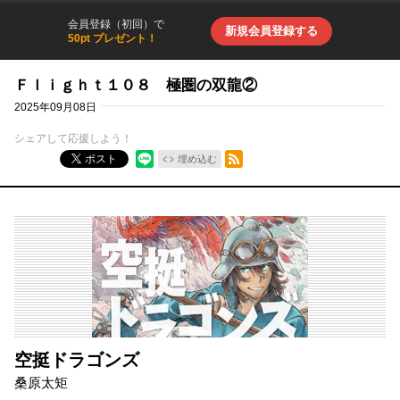
会員登録（初回）で
新規会員登録する
50pt プレゼント！
Ｆｌｉｇｈｔ１０８ 極圏の双龍②
2025年09月08日
シェアして応援しよう！
RSSフィード
ポスト
埋め込む
空挺ドラゴンズ
桑原太矩