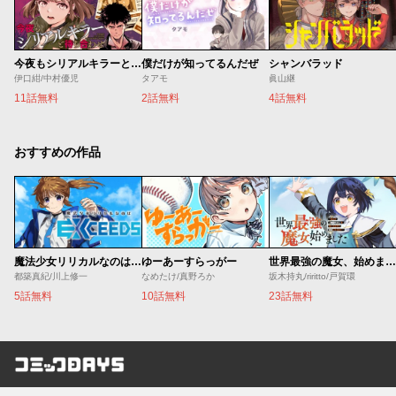
今夜もシリアルキラーと待ち合わせ
僕だけが知ってるんだぜ
シャンバラッド
伊口紺/中村優児
タアモ
眞山継
11話無料
2話無料
4話無料
おすすめの作品
魔法少女リリカルなのは EXCEEDS
ゆーあーすらっがー
世界最強の魔女、始めました ～私だけ『攻略サイト』を見れる世界で自由に生きます～
都築真紀/川上修一
なめたけ/真野ろか
坂木持丸/riritto/戸賀環
5話無料
10話無料
23話無料
コミックDAYS