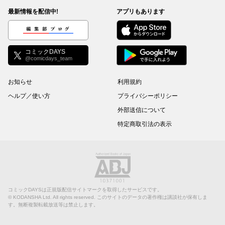
最新情報を配信中!
アプリもあります
編集部ブログ
コミックDAYS
@comicdays_team
お知らせ
利用規約
ヘルプ／使い方
プライバシーポリシー
外部送信について
特定商取引法の表示
コミックDAYSは正規版配信サイトマークを取得したサービスです。
©
KODANSHA Ltd.
All rights reserved. このサイトのデータの著作権は講談社が保有しま
す。無断複製転載放送等は禁止します。