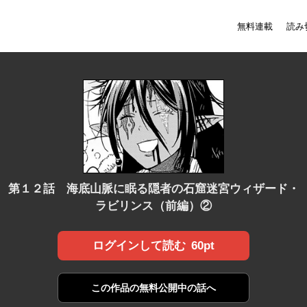
無料連載
読み
第１２話 海底山脈に眠る隠者の石窟迷宮ウィザード・
ラビリンス（前編）②
60pt
ログインして読む
この作品の
無料公開中の話へ