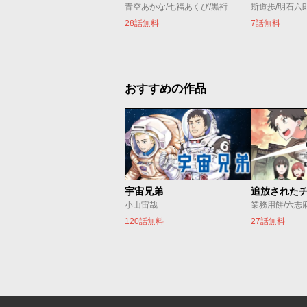
青空あかな/七福あくび/黒裄
斯道歩/明石六
28話無料
7話無料
おすすめの作品
宇宙兄弟
小山宙哉
業務用餅/六志
120話無料
27話無料