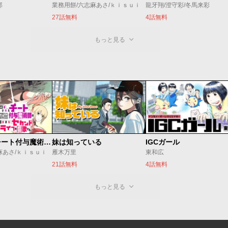
郎
業務用餅/六志麻あさ/ｋｉｓｕｉ
龍牙翔/澄守彩/冬馬来彩
27話無料
4話無料
もっと見る
追放されたチート付与魔術師は気ままなセカンドライフを謳歌する。 ～俺は武器だけじゃなく、あらゆるものに『強化ポイント』を付与できるし、俺の意思でいつでも効果を解除できるけど、残った人たち大丈夫？～
妹は知っている
IGCガール
麻あさ/ｋｉｓｕｉ
雁木万里
東和広
21話無料
4話無料
もっと見る