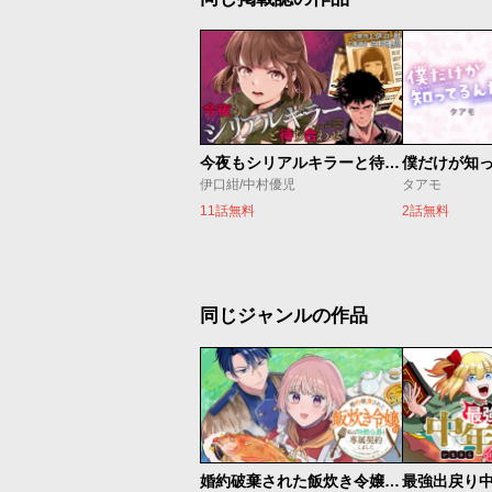
今夜もシリアルキラーと待ち合わせ
僕だけが知
伊口紺/中村優児
タアモ
11話無料
2話無料
同じジャンルの作品
婚約破棄された飯炊き令嬢の私は冷酷公爵と専属契約しました～ですが胃袋を掴んだ結果、冷たかった公爵様がどんどん優しくなっています～