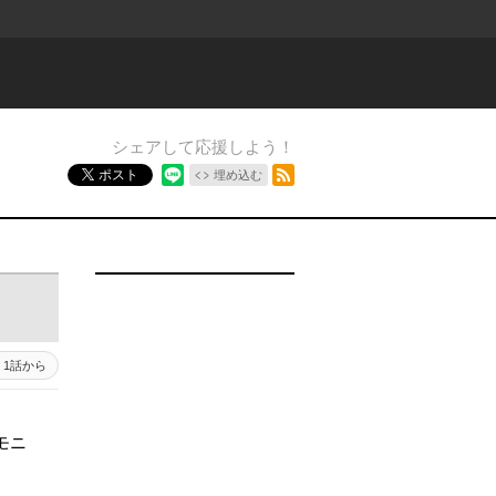
シェアして応援しよう！
RSSフィード
ポスト
埋め込む
1話から
モニ