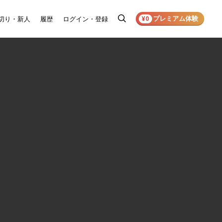
プレミアム体験
切り・新人
履歴
ログイン・登録
検
¥0
索