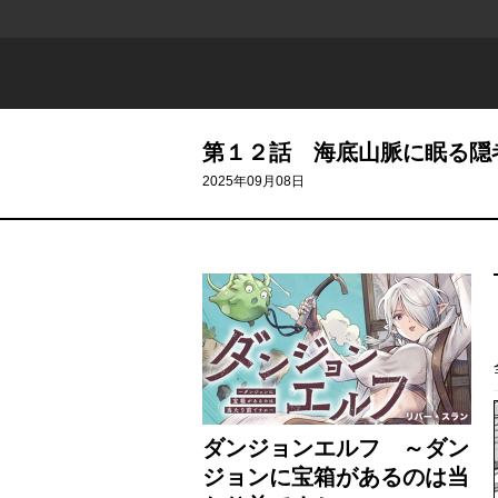
第１２話 海底山脈に眠る隠
2025年09月08日
ダンジョンエルフ ～ダン
ジョンに宝箱があるのは当