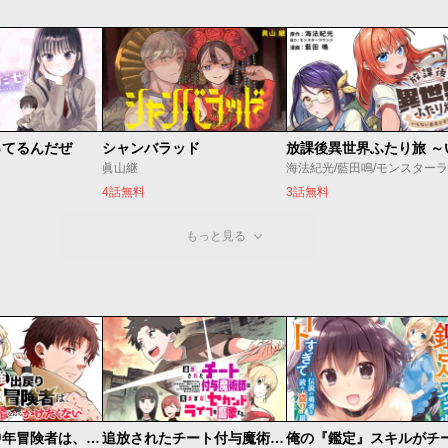
ってるんだぜ
シャンバラッド
眞山継
4話無料
3話無料
もっと見る
最強出戻り中年冒険者は、今さら命なんてかけたくない
追放されたチート付与魔術師は気ままなセカンドライフを謳歌する。 ～俺は武器だけじゃなく、あらゆるものに『強化ポイント』を付与できるし、俺の意思でいつでも効果を解除できるけど、残った人たち大丈夫？～