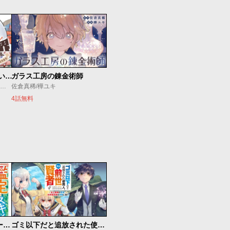
放課後異世界ふたり旅 ～いらない勇者ひきとります～
ガラス工房の錬金術師
海法紀光/藍田鳴/モンスターラウンジ
佐倉真稀/樺ユキ
4話無料
俺の『鑑定』スキルがチートすぎて
ゴミ以下だと追放された使用人、実は前世賢者です ～史上最強の賢者、世界最高峰の学園に通う～