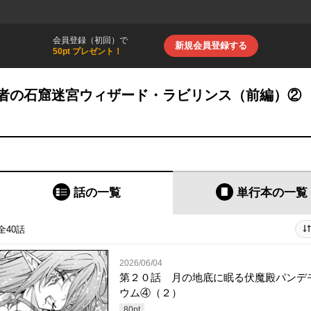
会員登録（初回）で
新規会員登録する
50pt プレゼント！
者の石窟迷宮ウィザード・ラビリンス（前編）②
話の一覧
単行本
の一覧
全40話
2026/06/04
第２０話 月の地底に眠る伏魔殿パンデ
ウム④（２）
80
pt