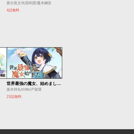
夜分長文/矢部利恩/蔓木鋼音
4話無料
世界最強の魔女、始めました ～私だけ『攻略サイト』を見れる世界で自由に生きます～
坂木持丸/riritto/戸賀環
23話無料