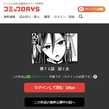
たくさん読める講談社のマンガWEB
コミックDAYS
¥0
プレミアム体験
無料連載
読み切り・新人
履歴
ログイン・登録
検
索
第７１話 説く女
この作品は
作品チケット
対象です（ログインが必要です）
ログインして読む
105pt
この作品の
無料公開中の話へ