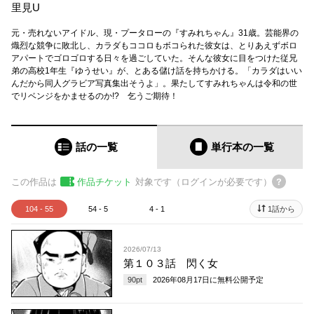
里見U
元・売れないアイドル、現・プータローの『すみれちゃん』31歳。芸能界の
熾烈な競争に敗北し、カラダもココロもボコられた彼女は、とりあえずボロ
アパートでゴロゴロする日々を過ごしていた。そんな彼女に目をつけた従兄
弟の高校1年生『ゆうせい』が、とある儲け話を持ちかける。「カラダはいい
んだから同人グラビア写真集出そうよ」。果たしてすみれちゃんは令和の世
でリベンジをかませるのか!? 乞うご期待！
話の一覧
単行本
の一覧
この作品は
作品チケット
対象です（ログインが必要です）
104 - 55
54 - 5
4 - 1
1話から
2026/07/13
第１０３話 閃く女
90
pt
2026年08月17日
に無料公開予定