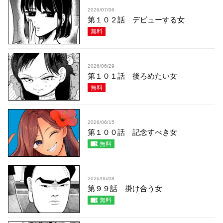
2026/07/06
第１０２話 デビューする女
無料
2026/06/29
第１０１話 後ろめたい女
無料
2026/06/15
第１００話 記念すべき女
無料
2026/06/08
第９９話 掛け合う女
無料