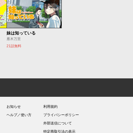
妹は知っている
雁木万里
21話無料
お知らせ
利用規約
ヘルプ／使い方
プライバシーポリシー
外部送信について
特定商取引法の表示