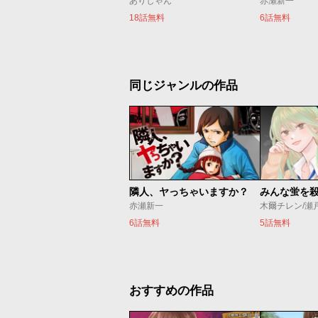
ありしゃん
赤瀬新一
18話無料
6話無料
同じジャンルの作品
隣人、ヤっちゃいますか？
みんな蛍を
赤瀬新一
木爾チレン/瀬
6話無料
5話無料
おすすめの作品