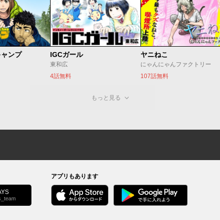
キャンプ
IGCガール
ヤニねこ
東和広
にゃんにゃんファクトリー
4話無料
107話無料
もっと見る
アプリもあります
YS
s_team