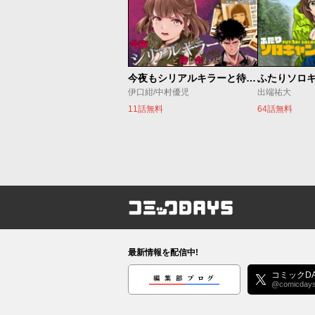
今夜もシリアルキラーと待ち合わせ
ふたりソロ
伊口紺/中村優児
出端祐大
11話無料
64話無料
コミックDAYS
最新情報を配信中!
編集部ブログ
コミックDA
@comicday