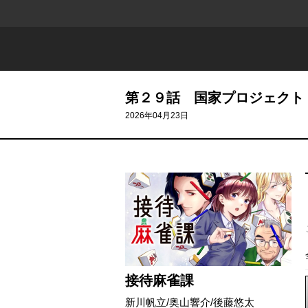
第２９話 国家プロジェクト
2026年04月23日
接待麻雀課
新川帆立
/
奥山響介
/
後藤悠太