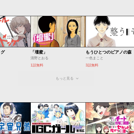
ッグ
「壇蜜」
清野とおる
一色まこと
1話無料
3話無料
もっと見る