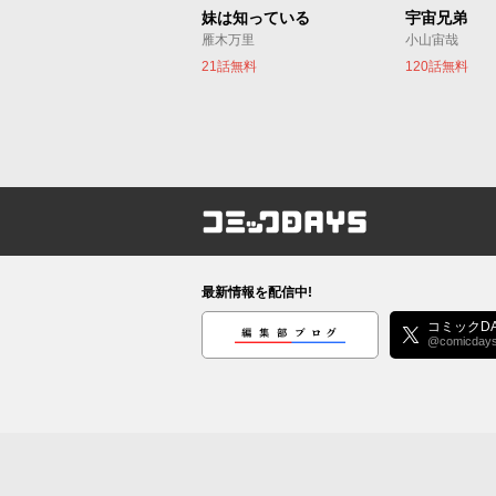
妹は知っている
宇宙兄弟
雁木万里
小山宙哉
21話無料
120話無料
コミックDAYS
最新情報を配信中!
編集部ブログ
コミックDA
@comicday