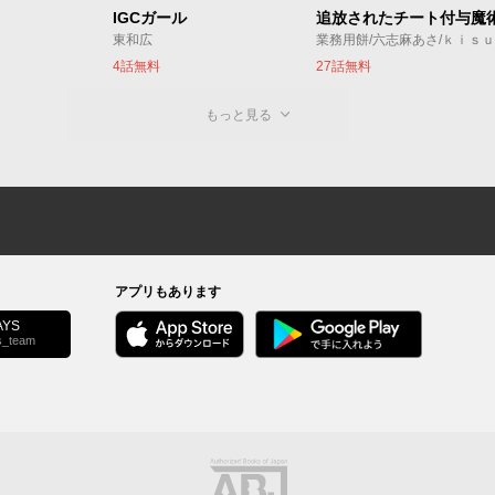
IGCガール
東和広
業務用餅/六志麻あさ/ｋｉｓ
4話無料
27話無料
もっと見る
アプリもあります
YS
s_team