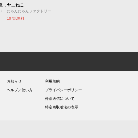
追放されたチート付与魔術師は気ままなセカンドライフを謳歌する。 ～俺は武器だけじゃなく、あらゆるものに『強化ポイント』を付与できるし、俺の意思でいつでも効果を解除できるけど、残った人たち大丈夫？～
ヤニねこ
ｕｉ
にゃんにゃんファクトリー
107話無料
お知らせ
利用規約
ヘルプ／使い方
プライバシーポリシー
外部送信について
特定商取引法の表示