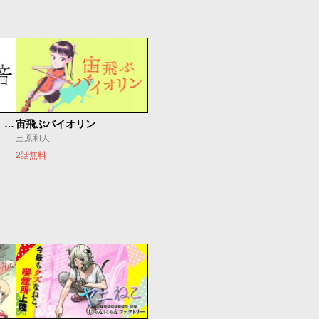
もうひとつのピアノの森 整う音
宙飛ぶバイオリン
三原和人
2話無料