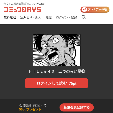
たくさん読める講談社のマンガWEB
コミックDAYS
¥0
プレミアム体験
無料連載
読み切り・新人
履歴
ログイン・登録
検
索
ＦＩＬＥ＃４０ 二つの赤い星⑩
ログインして読む
75pt
会員登録（初回）で
新規会員登録する
50pt プレゼント！