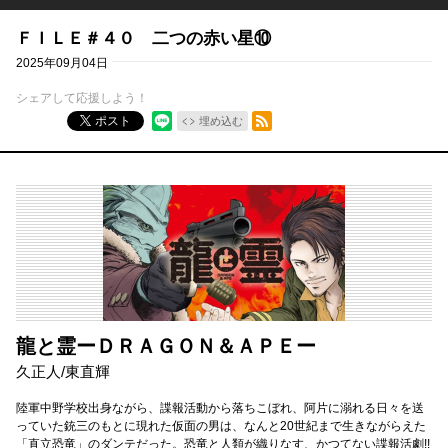
ＦＩＬＥ＃４０ 二つの赤い星⑩
2025年09月04日
シェアして応援しよう！
RSSフィード
ポスト
埋め込む
龍と霊ーＤＲＡＧＯＮ＆ＡＰＥー
久正人
/
東直輝
陸軍中野学校出身ながら、諜報活動から落ちこぼれ、阿片に溺れる日々を送
っていた銃三のもとに現れた仮面の男は、なんと20世紀まで生きながらえた
「直立恐竜」のダンテだった。恐竜と人類が織りなす、かつてない諜報活劇!!