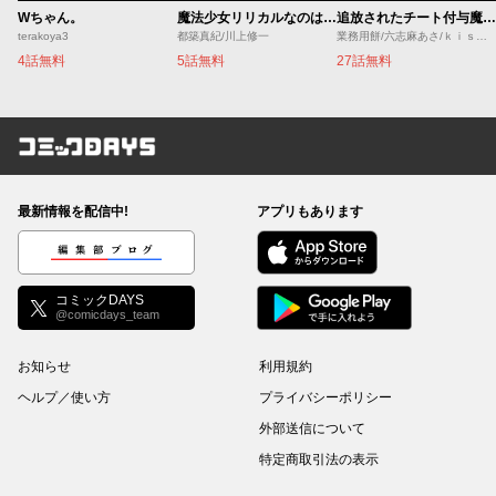
Wちゃん。
魔法少女リリカルなのは EXCEEDS
追放されたチート付与魔術師は気ままなセカンドライフを謳歌する。 ～俺は武器だけじゃなく、あらゆるものに『強化ポイント』を付与できるし、俺の意思でいつでも効果を解除できるけど、残った人たち大丈夫？～
terakoya3
都築真紀/川上修一
業務用餅/六志麻あさ/ｋｉｓｕｉ
4話無料
5話無料
27話無料
コミックDAYS
最新情報を配信中!
アプリもあります
編集部ブログ
コミックDAYS
@comicdays_team
お知らせ
利用規約
ヘルプ／使い方
プライバシーポリシー
外部送信について
特定商取引法の表示