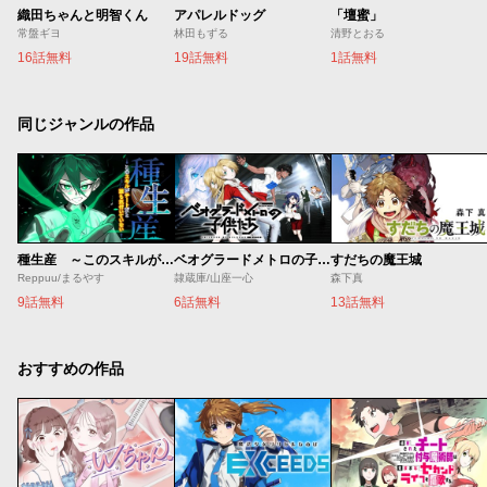
織田ちゃんと明智くん
アパレルドッグ
「壇蜜」
常盤ギヨ
林田もずる
清野とおる
16話無料
19話無料
1話無料
同じジャンルの作品
種生産 ～このスキルがチートだとまだ誰も気付いていない～
ベオグラードメトロの子供たち
すだちの魔王城
Reppuu/まるやす
隷蔵庫/山座一心
森下真
9話無料
6話無料
13話無料
おすすめの作品