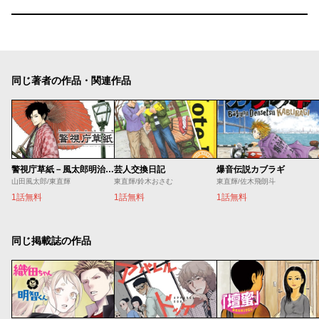
同じ著者の作品・関連作品
警視庁草紙－風太郎明治劇場－
芸人交換日記
爆音伝説カブラギ
山田風太郎/東直輝
東直輝/鈴木おさむ
東直輝/佐木飛朗斗
1話無料
1話無料
1話無料
同じ掲載誌の作品